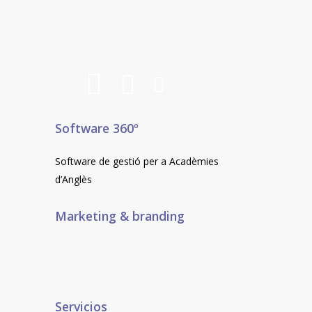
del
producte
Software 360º
Software de gestió per a Acadèmies
d’Anglès
Marketing & branding
Servicios