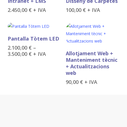
Intranet + LMS
Disseny de Carpetes
2.450,00
€
+ IVA
100,00
€
+ IVA
Aquest
Selecciona Opcions
Pantalla Tòtem LED
producte
2.100,00
€
–
té
Afegeix A La Cistella
Allotjament Web +
Interval
3.500,00
€
+ IVA
diverses
de
Manteniment tècnic
variants.
preus:
+ Actualitzacions
Les
2.100,00 €
web
opcions
a
90,00
€
+ IVA
3.500,00 €
es
poden
triar
a
la
pàgina