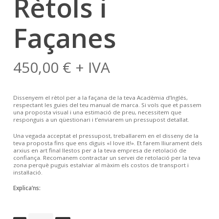
Rètols i
Façanes
450,00
€
+ IVA
Dissenyem el rètol per a la façana de la teva Acadèmia d’Inglés,
respectant les guies del teu manual de marca. Si vols que et passem
una proposta visual i una estimació de preu, necessitem que
responguis a un qüestionari i t’enviarem un pressupost detallat.
Una vegada acceptat el pressupost, treballarem en el disseny de la
teva proposta fins que ens diguis «I love it!». Et farem lliurament dels
arxius en art final llestos per a la teva empresa de retolació de
confiança. Recomanem contractar un servei de retolació per la teva
zona perquè puguis estalviar al màxim els costos de transport i
instal·lació.
Explica’ns: