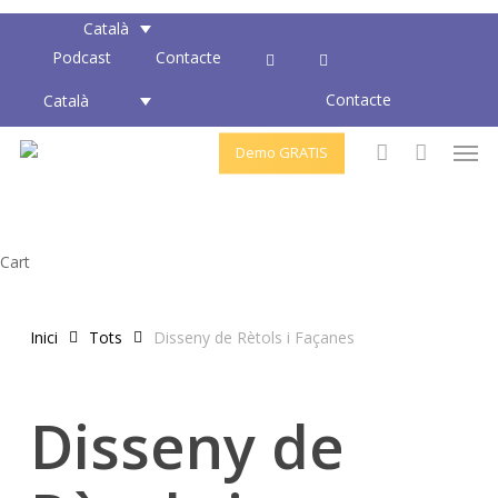
Skip
Català
to
Podcast
Contacte
main
Contacte
content
Català
Men
Demo GRATIS
account
Close
Cart
Cart
Inici
Tots
Disseny de Rètols i Façanes
Disseny de