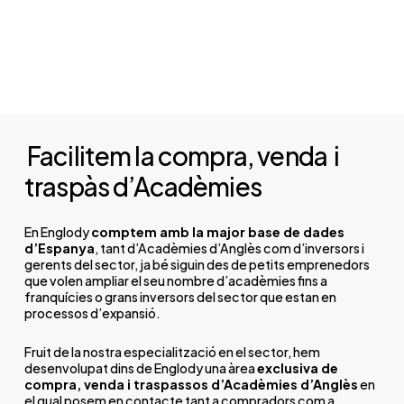
Facilitem la compra, venda
i
traspàs d’Acadèmies
En Englody
comptem amb la major base de dades
d’Espanya
, tant d’Acadèmies d’Anglès com d’inversors i
gerents del sector, ja bé siguin des de petits emprenedors
que volen ampliar el seu nombre d’acadèmies fins a
franquícies o grans inversors del sector que estan en
processos d’expansió.
Fruit de la nostra especialització en el sector, hem
desenvolupat dins de Englody una àrea
exclusiva de
compra, venda i traspassos d’Acadèmies d’Anglès
en
el qual posem en contacte tant a compradors com a