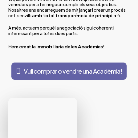
venedors per a fer negoci i complir els seus objectius.
Nosaltres ens encarreguem de mitjançar i crear un procés
net, senzill i
amb total transparència de principi a fi.
A més, actuem perquè la negociació sigui coherent i
interessant per a totes dues parts.
Hem creat la immobiliària de les Acadèmies!
V
u
l
l
c
o
m
p
r
a
r
o
v
e
n
d
r
e
u
n
a
A
c
a
d
è
m
i
a
!