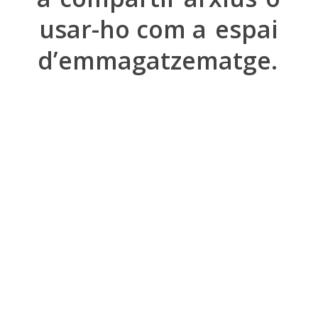
usar-ho com a
espai
d’emmagatzematge.
100% Segur
Emmagatzematge d’arxius en el núvol en servidors estables
i 100% assegurances.