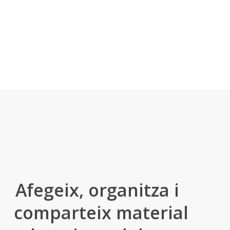
Comparteix
Tu tries quins continguts vols que el teu alumnat pugui visualitzar i
descarregar.
Afegeix, organitza i
comparteix material