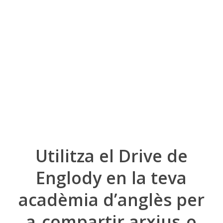
Drive
Drive
Utilitza el Drive de
Englody en la teva
acadèmia d’anglès per
a
compartir arxius
o