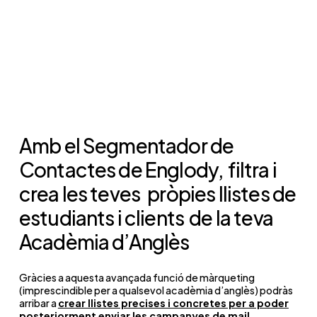
Amb el Segmentador de
Contactes de Englody,
filtra i
crea les teves
pròpies llistes de
estudiants i clients
de la teva
Acadèmia d’Anglès
Gràcies a aquesta avançada funció de màrqueting
(imprescindible per a qualsevol acadèmia d’anglès) podràs
arribar a
crear llistes precises i concretes per a poder
posteriorment enviar les campanyes de mail