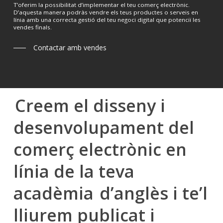
T’oferim la possibilitat d’implementar el teu comerç electrònic.
D’aquesta manera podràs vendre els teus productes o serveis en
línia amb una correcta gestió del teu negoci digital que potenciï les
vendes finals.
Contactar amb vendes
Creem el disseny i
desenvolupament del
comerç electrònic en
línia de la teva
acadèmia
d’anglès i te’l
lliurem publicat i