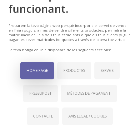
funcionant.
Preparem la teva pàgina web perquè incorporis el servei de venda
en línia i puguis, a més de vendre diferents productes, permetre la
matriculació en línia dels teus estudiants o que els teus clients puguin
pagar les seves matrícules i/o quotes a través de la teva tpv virtual.
La teva botiga en línia disposarà de les següents seccions:
HOME PAGE
PRODUCTES
SERVEIS
PRESSUPOST
MÈTODES DE PAGAMENT
CONTACTE
AVÍS LEGAL / COOKIES