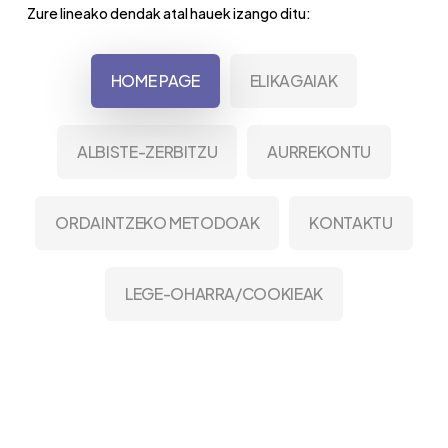
Zure lineako dendak atal hauek izango ditu:
HOME PAGE
ELIKAGAIAK
ALBISTE-ZERBITZU
AURREKONTU
ORDAINTZEKO METODOAK
KONTAKTU
LEGE-OHARRA/COOKIEAK