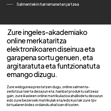
Salmentekin harremanetan jartzea
Zure ingeles-akademiako
online merkataritza
elektronikoaren diseinua eta
garapena sortu genuen
, eta
argitaratuta eta funtzionatuta
emango dizugu.
Zure webgunea prestatzen dugu, online salmenta-
zerbitzua txerta dezazun eta, hainbat produktu saltzeaz
gain, zure ikasleen online matrikulazioa ahalbidetu dezazun
edo zure bezeroek matrikulak eta/edo kuotak zure tpv
birtualaren bidez ordaindu ahal izan ditzaten.