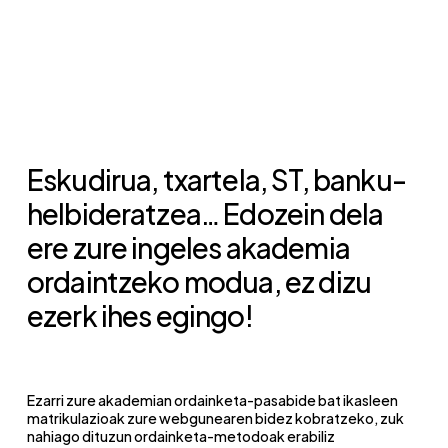
Eskudirua, txartela, ST, banku-
helbideratzea… Edozein dela
ere zure ingeles akademia
ordaintzeko modua, ez dizu
ezerk ihes egingo!
Ezarri zure akademian ordainketa-pasabide bat ikasleen
matrikulazioak zure webgunearen bidez kobratzeko, zuk
nahiago dituzun ordainketa-metodoak erabiliz