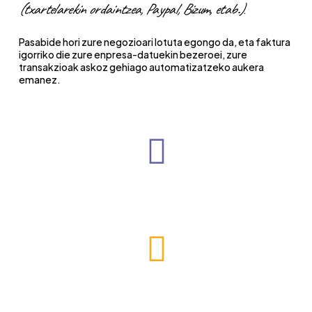
(txartelarekin ordaintzea, Paypal, Bizum, etab.)
.
Pasabide hori zure negozioari lotuta egongo da, eta faktura
igorriko die zure enpresa-datuekin bezeroei, zure
transakzioak askoz gehiago automatizatzeko aukera
emanez.