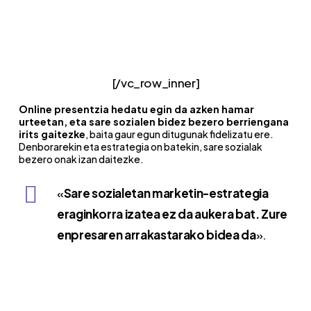
Zure lehia eta merkatua aztertzen ditugu,
marketin-kanpaina eraginkorragoak sortzeko.
Emaitzak lortzeko neurrira egindako plan
estrategikoa sortuz.
[/vc_row_inner]
Online presentzia hedatu egin da azken hamar
urteetan, eta sare sozialen bidez bezero berriengana
irits gaitezke
, baita gaur egun ditugunak fidelizatu ere.
Denborarekin eta estrategia on batekin, sare sozialak
bezero onak izan daitezke.
«
Sare sozialetan marketin-estrategia
eraginkorra izatea ez da aukera bat. Zure
enpresaren arrakastarako bidea da
».