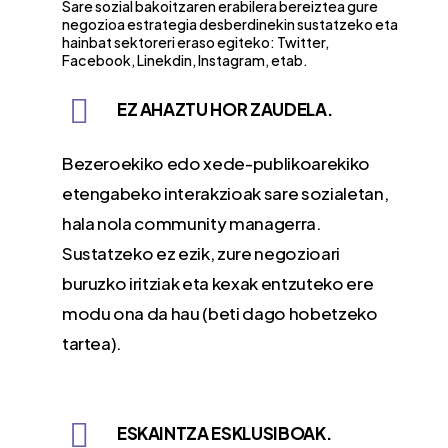
Sare sozial bakoitzaren erabilera bereiztea gure
negozioa estrategia desberdinekin sustatzeko eta
hainbat sektoreri eraso egiteko: Twitter,
Facebook, Linekdin, Instagram, etab.
EZ AHAZTU HOR ZAUDELA.
Bezeroekiko edo xede-publikoarekiko
etengabeko interakzioak sare sozialetan,
hala nola community managerra.
Sustatzeko ez ezik, zure negozioari
buruzko iritziak eta kexak entzuteko ere
modu ona da hau (beti dago hobetzeko
tartea).
ESKAINTZA ESKLUSIBOAK.