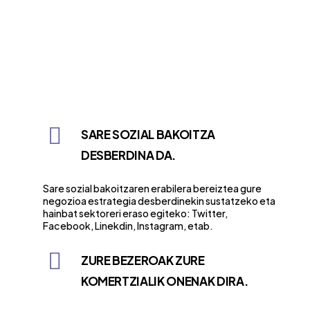
SARE SOZIAL BAKOITZA
DESBERDINA DA.
Sare sozial bakoitzaren erabilera bereiztea gure
negozioa estrategia desberdinekin sustatzeko eta
hainbat sektoreri eraso egiteko: Twitter,
Facebook, Linekdin, Instagram, etab.
ZURE BEZEROAK ZURE
KOMERTZIALIK ONENAK DIRA.