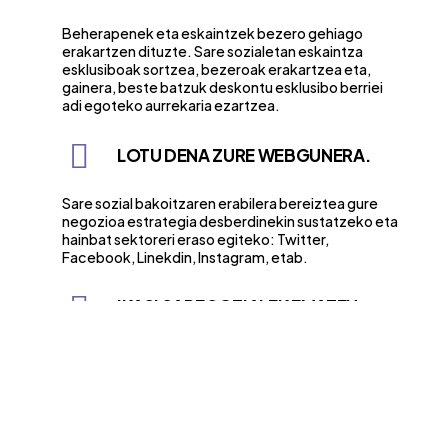
Beherapenek eta eskaintzek bezero gehiago
erakartzen dituzte. Sare sozialetan eskaintza
esklusiboak sortzea, bezeroak erakartzea eta,
gainera, beste batzuk deskontu esklusibo berriei
adi egoteko aurrekaria ezartzea.
LOTU DENA ZURE WEBGUNERA.
Sare sozial bakoitzaren erabilera bereiztea gure
negozioa estrategia desberdinekin sustatzeko eta
hainbat sektoreri eraso egiteko: Twitter,
Facebook, Linekdin, Instagram, etab.
IKASI SARE SOZIALEK EMATEN
DITUZTEN ESTATISTIKETATIK.
Bezeroekiko edo xede-publikoarekiko
etengabeko interakzioak sare sozialetan, hala nola
community managerra. Sustatzeko ez ezik, zure
negozioari buruzko iritziak eta kexak entzuteko