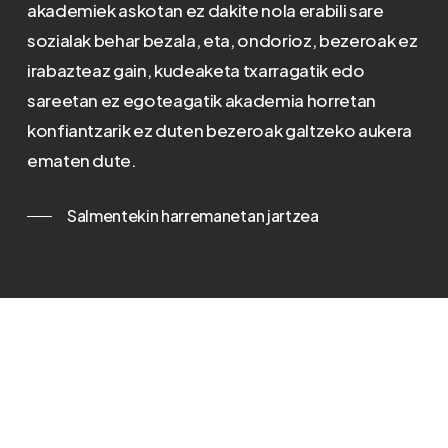
akademiek askotan ez dakite nola erabili sare
sozialak behar bezala, eta, ondorioz, bezeroak ez
irabazteaz gain, kudeaketa txarragatik edo
sareetan ez egoteagatik akademia horretan
konfiantzarik ez duten bezeroak galtzeko aukera
ematen dute.
Salmentekin harremanetan jartzea