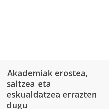
AKADEMIA
BAT EROSI
Akademiak erostea,
saltzea
eta
eskualdatzea errazten
dugu