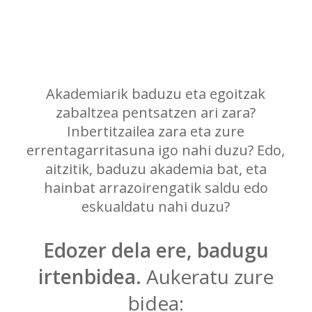
Akademiarik baduzu eta egoitzak
zabaltzea pentsatzen ari zara?
Inbertitzailea zara eta zure
errentagarritasuna igo nahi duzu? Edo,
aitzitik, baduzu akademia bat, eta
hainbat arrazoirengatik saldu edo
eskualdatu nahi duzu?
Edozer dela ere, badugu
irtenbidea.
Aukeratu zure
bidea: