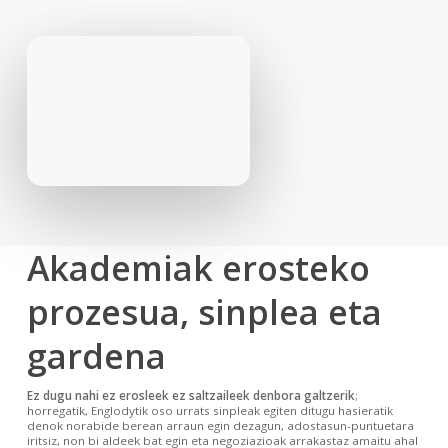
Akademiak erosteko
prozesua, sinplea eta
gardena
Ez dugu nahi ez erosleek ez saltzaileek denbora galtzerik
;
horregatik, Englodytik oso urrats sinpleak egiten ditugu hasieratik
denok norabide berean arraun egin dezagun, adostasun-puntuetara
iritsiz, non bi aldeek bat egin eta negoziazioak arrakastaz amaitu ahal