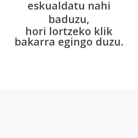
eskualdatu nahi
gardentasunez burutzeko helburu bakarrarekin.
baduzu,
hori lortzeko klik
bakarra egingo duzu.
A
k
a
d
e
m
i
a
b
a
t
e
r
o
s
i
e
d
o
s
a
l
d
u
n
a
h
i
d
u
t
!