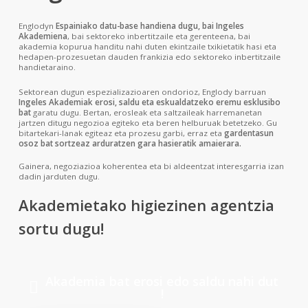
Englodyn
Espainiako datu-base handiena dugu, bai Ingeles
Akademiena
, bai sektoreko inbertitzaile eta gerenteena, bai
akademia kopurua handitu nahi duten ekintzaile txikietatik hasi eta
hedapen-prozesuetan dauden frankizia edo sektoreko inbertitzaile
handietaraino.
Sektorean dugun espezializazioaren ondorioz, Englody barruan
Ingeles Akademiak erosi, saldu eta eskualdatzeko eremu esklusibo
bat
garatu dugu. Bertan, erosleak eta saltzaileak harremanetan
jartzen ditugu negozioa egiteko eta beren helburuak betetzeko. Gu
bitartekari-lanak egiteaz eta prozesu garbi, erraz eta
gardentasun
osoz bat sortzeaz arduratzen gara hasieratik amaierara.
Gainera, negoziazioa koherentea eta bi aldeentzat interesgarria izan
dadin jarduten dugu.
Akademietako higiezinen agentzia
sortu dugu!
A
k
a
d
e
m
i
a
b
a
t
e
r
o
s
i
e
d
o
s
a
l
d
u
n
a
h
i
d
u
t
!