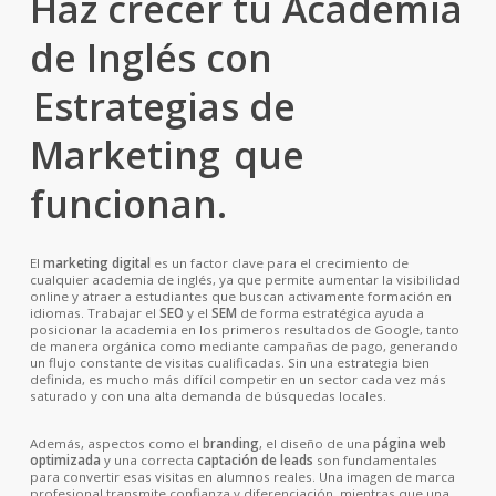
Haz crecer tu
Academia
Más
de Inglés
con
información
Atrae potenciales clientes interesados y
Estrategias de
conviértelos en contactos cualificados. Un
sistema de captación bien optimizado
Marketing
que
permite aumentar las solicitudes de
funcionan.
información, mejorar la tasa de conversión
y generar un flujo constante de nuevos
estudiantes para tu academia.
El
marketing digital
es un factor clave para el crecimiento de
cualquier academia de inglés, ya que permite aumentar la visibilidad
online y atraer a estudiantes que buscan activamente formación en
idiomas. Trabajar el
SEO
y el
SEM
de forma estratégica ayuda a
posicionar la academia en los primeros resultados de Google, tanto
de manera orgánica como mediante campañas de pago, generando
un flujo constante de visitas cualificadas. Sin una estrategia bien
definida, es mucho más difícil competir en un sector cada vez más
saturado y con una alta demanda de búsquedas locales.
Además, aspectos como el
branding
, el diseño de una
página web
optimizada
y una correcta
captación de leads
son fundamentales
para convertir esas visitas en alumnos reales. Una imagen de marca
profesional transmite confianza y diferenciación, mientras que una