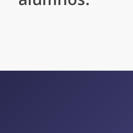
El sector de las
academias de inglés
es
cada vez más feroz y competitivo, por lo
que contar con
estrategias de
marketing digital
efectivas es esencial
para crecer y llegar a tu público.