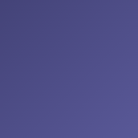
MÁS INFORMACIÓN
Creación Páginas Web
Más
información
Para captar alumnos, transmitir
profesionalidad y convertir visitas en
matrículas necesitas tener y trabajar
en una página web optimizada para