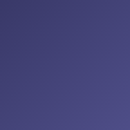
Branding para
Academias
Más
información
El
branding
es fundamental para
diferenciarte de tu competencia,
transmitir confianza y atraer más
alumnos mediante una identidad de
marca sólida y coherente. Además,
refuerza las estrategias de
SEO y
SEM
, mejora la visibilidad en Google y
aumenta las oportunidades de captar
nuevas matrículas.