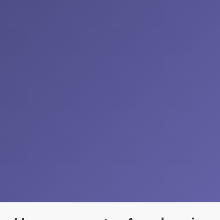
SEO
, rápida y adaptada a móviles
mejora la visibilidad en Google y
facilita que los futuros estudiantes
encuentren y elijan tu academia.
MÁS INFORMACIÓN
Captación de Leads