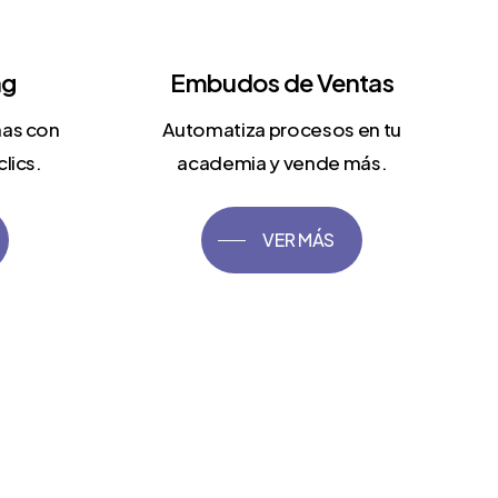
ng
Embudos de Ventas
nas con
Automatiza procesos en tu
lics.
academia y vende más.
VER MÁS