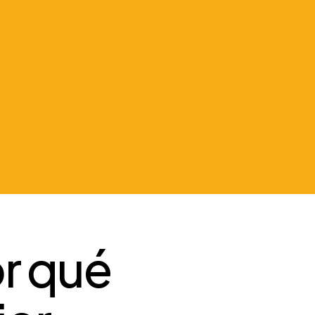
pecializada para Escuelas de
eras, ofrecerles el servicio a
g a un Influencer. Pero no, llevamos
cademias de Inglés y por eso
amente competitivo que conocemos
r qué