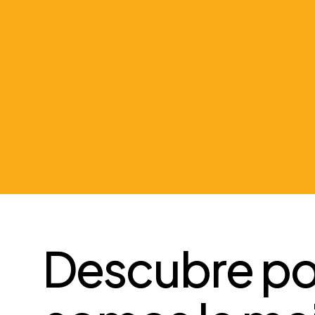
Englody es tu Agencia de Marketing Es
Idiomas.
Podríamos vender pipas, sudad
mecánicos o incluso hacerle el Marketin
11 años dedicándonos al Marketing de A
somos especialistas en un sector alt
muy bien.
¡
Q
u
i
e
r
o
v
e
r
r
e
s
u
l
t
a
d
o
s
!
Descubre po