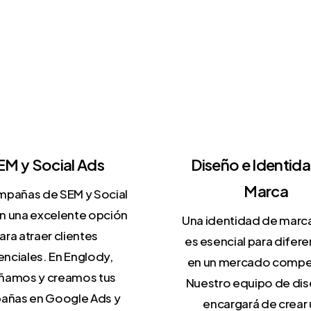
mias
competencia. Te ofrec
conseguir resultados
: a
y mejorar la experiencia
EM y Social Ads
Diseño e Identid
Marca
mpañas de SEM y Social
n una excelente opción
Una identidad de marca
ara atraer clientes
es esencial para difere
nciales. En Englody,
en un mercado compet
ñamos y creamos tus
Nuestro equipo de dis
añas en Google Ads y
encargará de crear