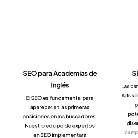
Digital para Acade
de Inglés
SEO para Academias de
S
Inglés
Las ca
Ads so
El SEO es fundamental para
p
aparecer en las primeras
pote
posiciones en los buscadores.
dise
Nuestro equipo de expertos
camp
en SEO implementará