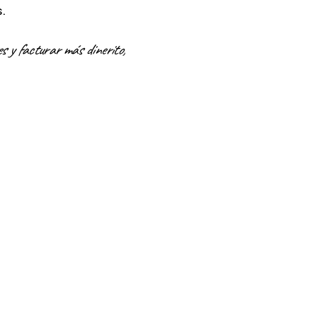
s.
s y facturar más dinerito,
ting
Ofrecemos una amplia gam
necesidades de marketin