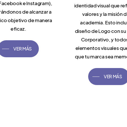
Facebook e Instagram),
identidad visual que ref
ándonos de alcanzar a
valores y la misión d
lico objetivo de manera
academia. Esto inclu
eficaz.
diseño de Logo con su
Corporativo, y todo
elementos visuales qu
VER MÁS
que tu marca sea mem
VER MÁS