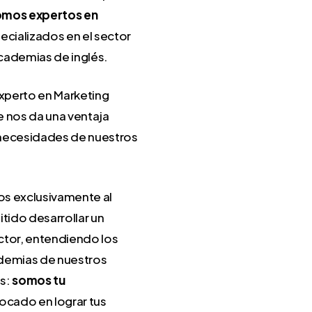
omos expertos en
ecializados en el sector
cademias de inglés.
Experto en Marketing
ue nos da una ventaja
s necesidades de nuestros
os exclusivamente al
tido desarrollar un
ctor, entendiendo los
ademias de nuestros
ás:
somos tu
focado en lograr tus