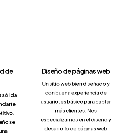
emos
soluciones personalizadas y orientadas a
umentar tu visibilidad, atraer nuevos estudiantes
 de tus actuales alumnos y alumnas.
ad de
Diseño de páginas web
Un sitio web bien diseñado y
con buena experiencia de
 sólida
usuario, es básico para captar
nciarte
más clientes. Nos
itivo.
especializamos en el diseño y
eño se
desarrollo de páginas web
 una