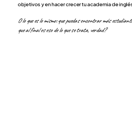
objetivos y en hacer crecer tu academia de inglé
O lo que es lo mismo: que puedas encontrar más estudiante
que al final es eso de lo que se trata, verdad?
Servicios de Marke