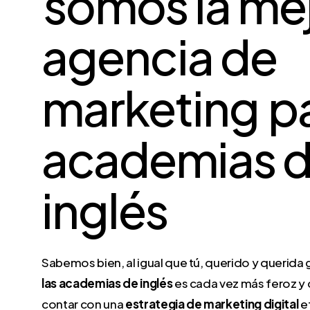
somos la me
agencia de
marketing
p
academias 
inglés
Sabemos bien, al igual que tú, querido y querida 
las academias de inglés
es cada vez más feroz y 
contar con una
estrategia de marketing digital
ef