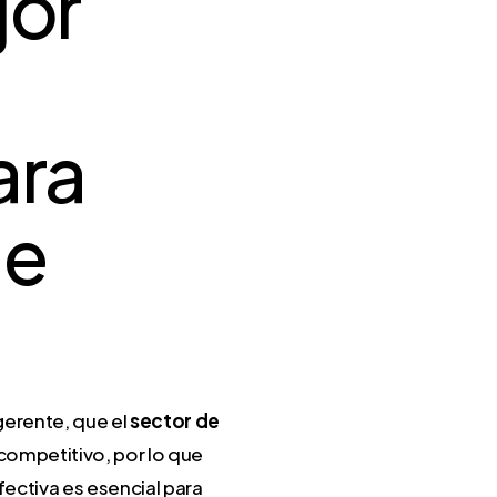
jor
ara
de
gerente, que el
sector de
competitivo, por lo que
ectiva es esencial para