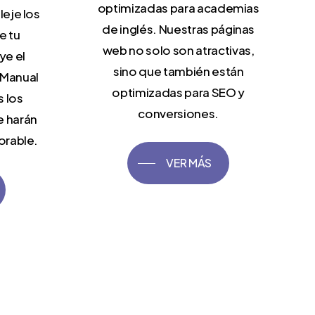
optimizadas para academias
leje los
de inglés. Nuestras páginas
e tu
web no solo son atractivas,
ye el
sino que también están
 Manual
optimizadas para SEO y
s los
conversiones.
e harán
orable.
VER MÁS