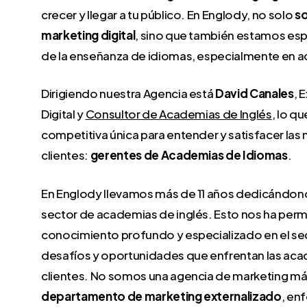
crecer y llegar a tu público. En Englody, no solo
s
marketing digital
, sino que también estamos esp
de la enseñanza de idiomas, especialmente en a
Dirigiendo nuestra Agencia está
David Canales
, 
Digital y
Consultor de Academias de Inglés
, lo q
competitiva única para entender y satisfacer la
clientes:
gerentes de Academias de Idiomas
.
En Englody llevamos más de 11 años dedicándon
sector de academias de inglés. Esto nos ha permi
conocimiento profundo y especializado en el se
desafíos y oportunidades que enfrentan las ac
clientes. No somos una agencia de marketing m
departamento de marketing externalizado
, en