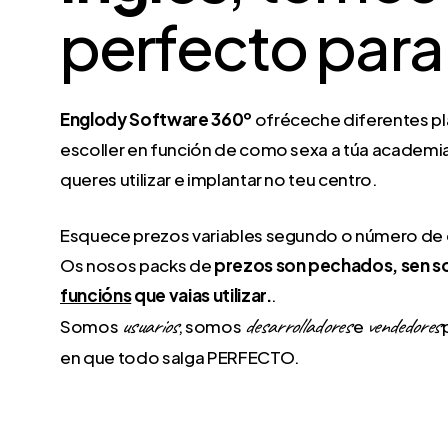
perfecto para 
Englody Software 360º
ofréceche diferentes pl
escoller en función de como sexa a túa academi
queres utilizar e implantar no teu centro.
Esquece prezos variables segundo o número de 
Os nosos packs de
prezos son pechados, sen s
funcións
que vaias utilizar.
.
usuarios
desarrolladores
vendedores
Somos
, somos
e
en que todo salga PERFECTO.