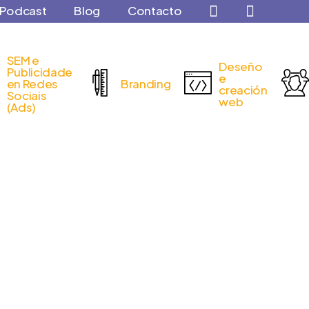
Podcast
Blog
Contacto
SEM e
Deseño
Publicidade
e
en Redes
Branding
creación
Sociais
web
(Ads)
glody inclúe…