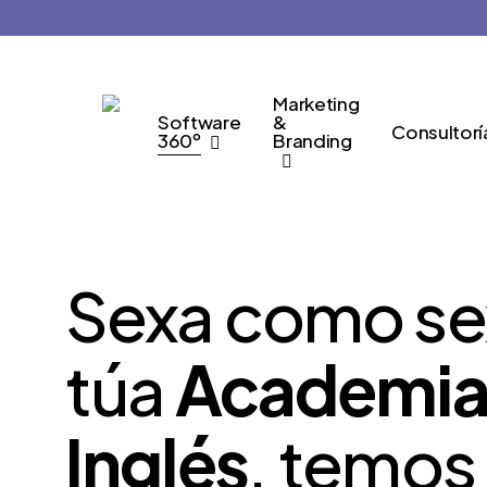
Skip
to
main
Marketing
content
Software
&
Consultorí
360º
Branding
Sexa como se
túa
Academia
Inglés
,
temos 