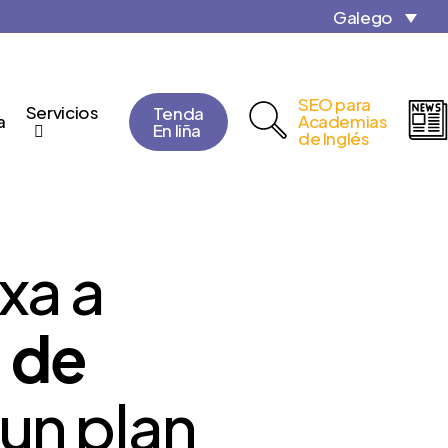
Close
Cart
Galego
Cart
SEO para
Servicios
Tenda
a
Academias
En liña
de Inglés
xa a
 de
Plan Básico
un plan
O Plan Básico de En