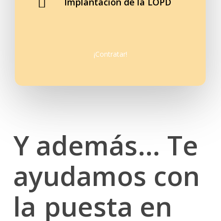
Implantación de la LOPD
¡
C
o
n
t
r
a
t
a
r
!
Y además… Te
ayudamos con
la
puesta en