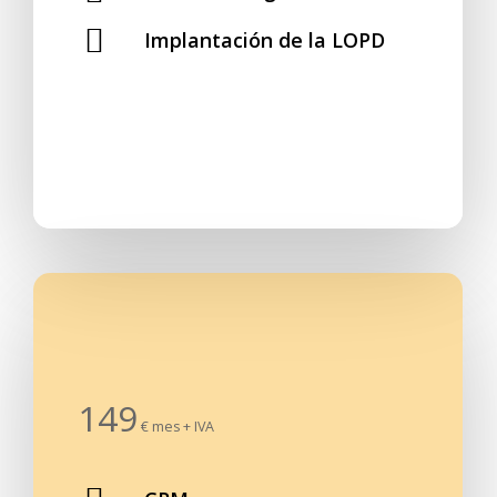
Implantación de la LOPD
¡
C
o
n
t
r
a
t
a
r
!
149
€ mes + IVA