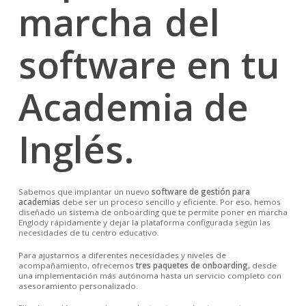
marcha
del
software en tu
Academia de
Inglés.
Sabemos que implantar un nuevo
software de gestión para
academias
debe ser un proceso sencillo y eficiente. Por eso, hemos
diseñado un sistema de onboarding que te permite poner en marcha
Englody rápidamente y dejar la plataforma configurada según las
necesidades de tu centro educativo.
Para ajustarnos a diferentes necesidades y niveles de
acompañamiento, ofrecemos
tres paquetes de onboarding
, desde
una implementación más autónoma hasta un servicio completo con
asesoramiento personalizado.