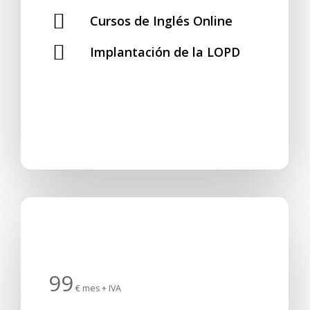
Cursos de Inglés Online
Implantación de la LOPD
¡
C
o
n
t
r
a
t
a
r
!
99
€ mes + IVA