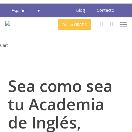
Skip
Blog
Contacto
Español
to
main
Men
Demo GRATIS
content
account
Close
Cart
Cart
Sea como sea
tu
Academia
de Inglés
,