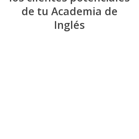
de tu Academia de
Inglés
Crea tus estados
Personaliza tus flujos de trabajo para controlar el estado de tus
leads o clientes potenciales.