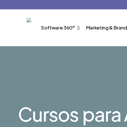
Skip
to
main
Software 360º
Marketing & Brand
content
Cursos
para 