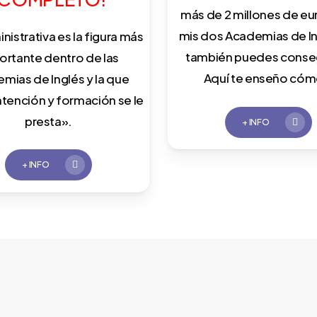
más de 2 millones de eu
mis dos Academias de In
nistrativa es la figura más
también puedes conseg
ortante dentro de las
Aquí te enseño cóm
mias de Inglés y la que
tención y formación se le
presta».
+ INFO
+ INFO