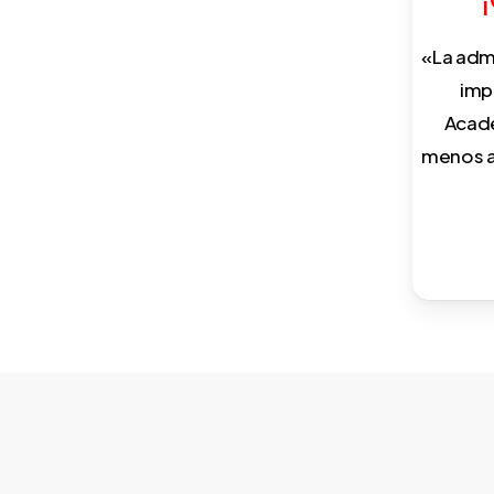
280 €
«La admi
imp
Formación 100% online de
Acade
40h.
menos a
Resolución de casos
prácticos.
Guía de cómo bonificar paso a
paso.
+ INFO