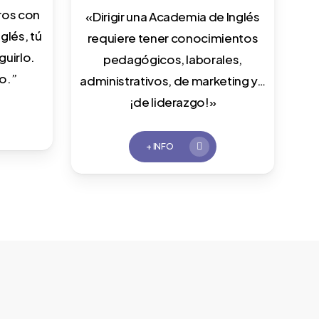
ros con
«Dirigir una Academia de Inglés
glés, tú
requiere tener conocimientos
uirlo.
pedagógicos, laborales,
o.”
administrativos, de marketing y…
¡de liderazgo!»
+ INFO