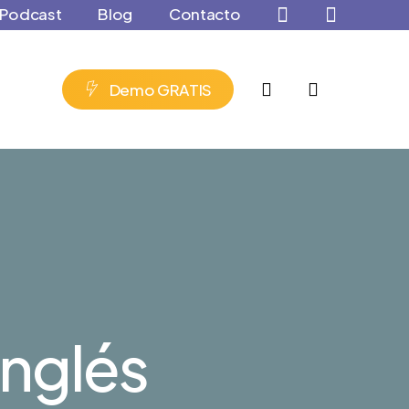
Podcast
Blog
Contacto
Close
Cart
account
D
e
m
o
G
R
A
T
I
S
nglés