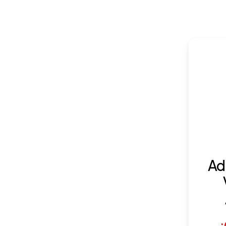
Ad
Cómo Bonificar
Cursos de Formación
con FUNDAE