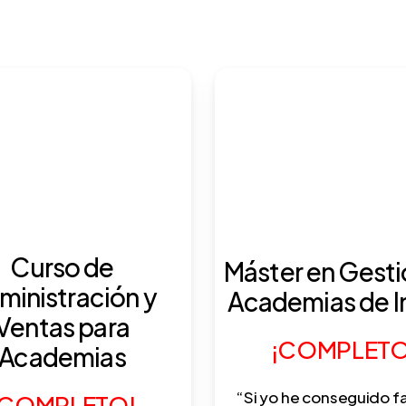
Curso de
Máster en Gesti
ministración y
Academias de I
Ventas para
¡COMPLETO
Academias
“Si yo he conseguido f
¡COMPLETO!