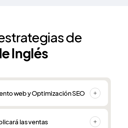
estrategias de
e Inglés
ento web y Optimización SEO
ichas palabras clave que hemos
a de idiomas subirá en el ranking de
licará las ventas