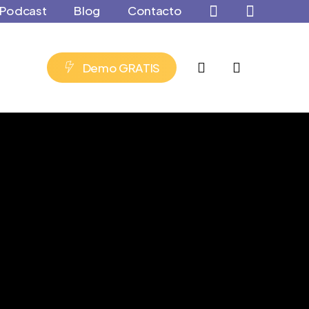
Podcast
Blog
Contacto
account
D
e
m
o
G
R
A
T
I
S