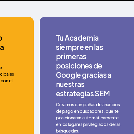
o
Tu Academia
ra
siempre en las
primeras
posiciones de
e
Google gracias a
ncipales
 con el
nuestras
estrategias SEM
Creamos campañas de anuncios
de pago en buscadores, que te
posicionarán automáticamente
en los lugares privilegiados de las
búsquedas.