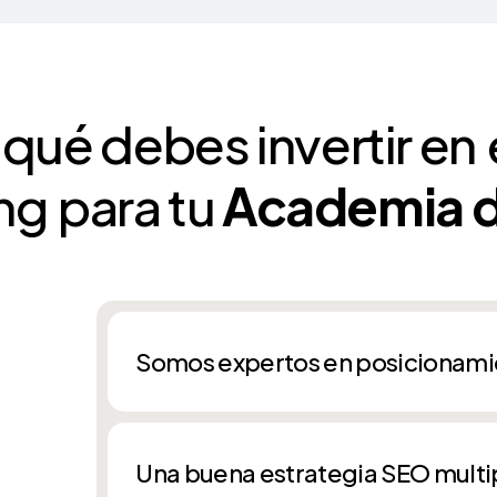
qué debes invertir en
ng
para tu
Academia d
Somos expertos en posicionami
Enfocamos nuestra estrategia SEO en d
encontrado, y de esta manera tu academi
Una buena estrategia SEO multip
Google.