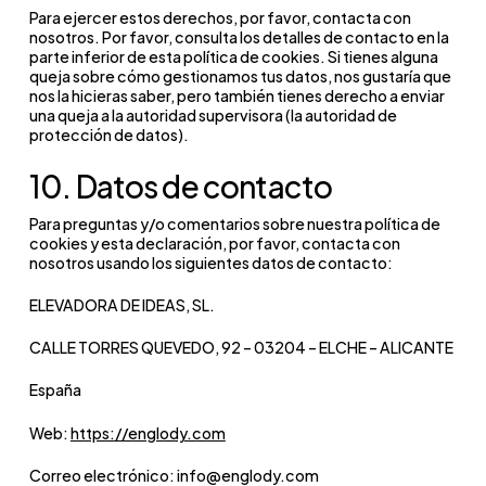
cliente y
__Secure-
Variantes
1 – 2 años
Para ejercer estos derechos, por favor, contacta con
nosotros. Por favor, consulta los detalles de contacto en la
conserva el
3PSIDCC
seguras (HTTPS)
parte inferior de esta política de cookies. Si tienes alguna
historial de la
de las cookies
queja sobre cómo gestionamos tus datos, nos gustaría que
nos la hicieras saber, pero también tienes derecho a enviar
conversación
de perfil de
una queja a la autoridad supervisora (la autoridad de
protección de datos).
al cambiar de
Google.
página.
Construyen un
10. Datos de contacto
perfil de
_tcfpup
Para preguntas y/o comentarios sobre nuestra política de
optimizelyBuckets
Identifica en
6 mese
intereses para
cookies y esta declaración, por favor, contacta con
qué grupo de
nosotros usando los siguientes datos de contacto:
mostrar
pruebas o
anuncios
ELEVADORA DE IDEAS, SL.
segmento de
personalizados.
CALLE TORRES QUEVEDO, 92 – 03204 – ELCHE – ALICANTE
audiencia se
encuentra el
__Secure-3PSIDTS
Variantes
1 – 2 años
España
usuario en un
seguras (HTTPS)
Web:
https://englody.com
test de
de las cookies
ci_session
Correo electrónico: info@englody.com
optimización.