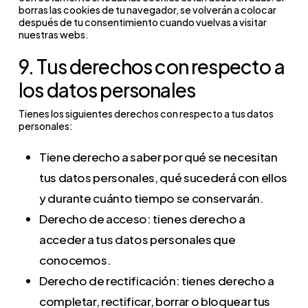
Construyen un
borras las cookies de tu navegador, se volverán a colocar
de visitas a la
perfil de
después de tu consentimiento cuando vuelvas a visitar
wd
Almacena las
Sesión – 1
Técnica 
nuestras webs.
web.
intereses para
dimensiones
Semana
Funciona
9. Tus derechos con respecto a
mostrar
de la ventana
_tcfpup
Cookie
Sesión
anuncios
los datos personales
_ga_P3E6682GRG
del navegador
principal de
personalizados.
Tienes los siguientes derechos con respecto a tus datos
para optimizar
TruConversion
personales:
el renderizado
que
__Secure-3PAPISID
Variantes
1 – 2 años
Tiene derecho a saber por qué se necesitan
visual de la
monitoriza
seguras (HTTPS)
tus datos personales, qué sucederá con ellos
página.
sesiones,
de las cookies
y durante cuánto tiempo se conservarán.
grabaciones
de perfil de
Derecho de acceso: tienes derecho a
de pantalla y
Google.
acceder a tus datos personales que
clics del
Construyen un
_ga_YMTY90WKC9
conocemos.
usuario.
perfil de
Derecho de rectificación: tienes derecho a
intereses para
_vwo_uuid_v2
Genera una ID
1 – 2 a
completar, rectificar, borrar o bloquear tus
mostrar