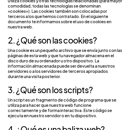
utiliza cookies y otras tecnologías relacionadas (para mayor
comodidad, todas las tecnologías se denominan
«cookies»). Las cookies también son colocadas por
terceros a los que hemos contratado. En el siguiente
documento te informamos sobre el uso de cookies en
nuestra web.
2. ¿Qué son las cookies?
Una cookie es un pequeño archivo que se envía junto con las
páginas de esta web y que tu navegador almacena en el
disco duro de su ordenador u otro dispositvo. La
información almacenada puede ser devuelta a nuestros
servidores o a los servidores de terceros apropiados
durante una visita posterior.
3. ¿Qué son los scripts?
Un script es un fragmento de código de programa que se
utiliza para hacer que nuestra web funcione
correctamente y de forma interactiva. Este código se
ejecuta en nuestro servidor o en tu dispositivo.
4. ¿Qué es una baliza web?