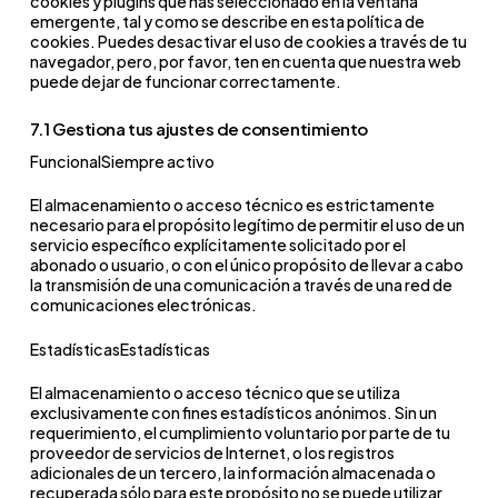
cookies y plugins que has seleccionado en la ventana
anuncios.
emergente, tal y como se describe en esta política de
del usuario a
maliciosas y
dirigidos en
cookies. Puedes desactivar el uso de cookies a través de tu
__Secure-1PSID
Variantes
1 – 2 años
través de canales
suplantaciones
sus
navegador, pero, por favor, ten en cuenta que nuestra web
IDE
Registra las
1 año
Publi
puede dejar de funcionar correctamente.
_fbp
seguras (HTTPS)
de marketing
de identidad.
plataformas.
acciones del
Comp
de las cookies
para el CRM de la
7.1 Gestiona tus ajustes de consentimiento
usuario tras ver
locale
Recuerda la
1 semana
Personal
_ga
Registra una ID
13 mese
de perfil de
empresa.
FuncionalSiempre activo
o hacer clic en
configuración
única aleatoria
Google.
El almacenamiento o acceso técnico es estrictamente
anuncios para
pk
Almacena
13 meses
Analíti
de idioma
para distinguir
Construyen un
necesario para el propósito legítimo de permitir el uso de un
medir su eficacia
servicio específico explícitamente solicitado por el
métricas de
Medic
preferida del
a los usuarios y
perfil de
abonado o usuario, o con el único propósito de llevar a cabo
y segmentar
cómo los
usuario para
generar
intereses para
la transmisión de una comunicación a través de una red de
comunicaciones electrónicas.
publicidad.
visitantes usan el
los contenidos
informes
mostrar
sitio para elaborar
integrados de
estadísticos
EstadísticasEstadísticas
anuncios
_ga
informes
Facebook.
de visitas a la
personalizados.
El almacenamiento o acceso técnico que se utiliza
exclusivamente con fines estadísticos anónimos. Sin un
agregados de
web.
requerimiento, el cumplimiento voluntario por parte de tu
oo
Registra si el
5 años
Técnica 
__Secure-1PSIDCC
Variantes
1 – 2 años
rendimiento web.
proveedor de servicios de Internet, o los registros
usuario ha
Preferen
_ga_DLYGPSGLBG
Registra una ID
13 mese
adicionales de un tercero, la información almacenada o
seguras (HTTPS)
recuperada sólo para este propósito no se puede utilizar