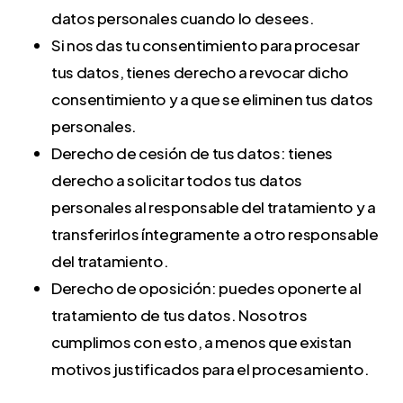
única por
datos personales cuando lo desees.
anuncios
usuario para
Si nos das tu consentimiento para procesar
personalizados.
gestionar
tus datos, tienes derecho a revocar dicho
experimentos
__Secure-3PSID
Variantes
1 – 2 años
consentimiento y a que se eliminen tus datos
de Tests A/B y
seguras (HTTPS)
personales.
_ga_YQCEC0SV6P
asegurar que
de las cookies
Derecho de cesión de tus datos: tienes
siempre vea la
de perfil de
derecho a solicitar todos tus datos
misma versión
Google.
personales al responsable del tratamiento y a
web.
Construyen un
transferirlos íntegramente a otro responsable
perfil de
del tratamiento.
crisp-
Mantiene
6 mese
intereses para
Derecho de oposición: puedes oponerte al
client%2Fsession%2F7d3d9ae8-
activa la
mostrar
tratamiento de tus datos. Nosotros
1c67-4b29-8d54-eecfd29fe6b9
ventana del
anuncios
_gcl_au
cumplimos con esto, a menos que existan
chat de
personalizados.
motivos justificados para el procesamiento.
atención al