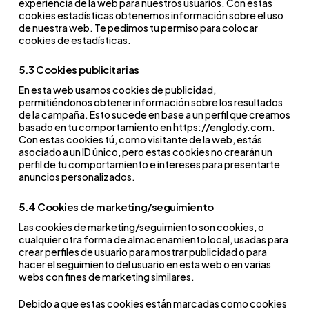
experiencia de la web para nuestros usuarios. Con estas
cookies estadísticas obtenemos información sobre el uso
de nuestra web. Te pedimos tu permiso para colocar
cookies de estadísticas.
5.3 Cookies publicitarias
En esta web usamos cookies de publicidad,
permitiéndonos obtener información sobre los resultados
de la campaña. Esto sucede en base a un perfil que creamos
basado en tu comportamiento en
https://englody.com
.
Con estas cookies tú, como visitante de la web, estás
asociado a un ID único, pero estas cookies no crearán un
perfil de tu comportamiento e intereses para presentarte
anuncios personalizados.
5.4 Cookies de marketing/seguimiento
Las cookies de marketing/seguimiento son cookies, o
cualquier otra forma de almacenamiento local, usadas para
crear perfiles de usuario para mostrar publicidad o para
hacer el seguimiento del usuario en esta web o en varias
webs con fines de marketing similares.
Debido a que estas cookies están marcadas como cookies