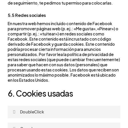
de seguimiento, te pedimos tu permiso para colocarlas.
5.5 Redes sociales
En nuestra web hemos incluido contenido de Facebook
para promover páginas web (p.ej.: «Me gusta», «Pinear») o
compartir (p.ej.: «tuitear») en redes sociales como
Facebook. Este contenido está incrustado con código
derivado de Facebook y guarda cookies. Este contenido
podría procesar cierta información para anuncios
personalizados. Por favor lea la política de privacidad de
estas redes sociales (que puede cambiar frecuentemente)
para saber que hacen con sus datos (personales) que
procesan usando estas cookies. Los datos que reciben son
anonimizados lo máximo posible. Facebook está ubicado
en los Estados Unidos.
6. Cookies usadas
DoubleClick