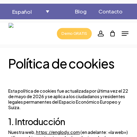
Skip
Blog
Contacto
Español
to
Close
Cart
Cart
main
Menu
content
account
Demo GRATIS
Política de cookies
Esta política de cookies fue actualizada por última vez el 22
de mayo de 2026 y se aplica a los ciudadanos y residentes
legales permanentes del Espacio Económico Europeo y
Suiza.
1. Introducción
Nuestra web,
https://englody.com
(en adelante: «la web»)