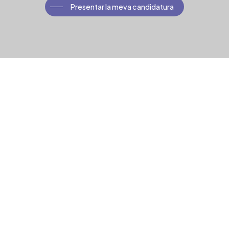
Presentar la meva candidatura
Qui prepara als alumnes perquè siguin
examinats de manera oficial?