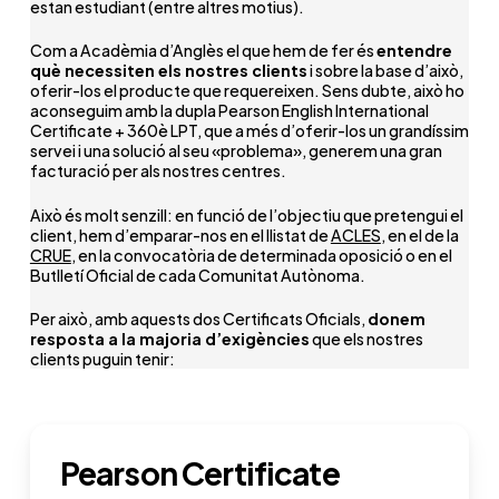
estan estudiant (entre altres motius).
Com a Acadèmia d’Anglès el que hem de fer és
entendre
què necessiten els nostres clients
i sobre la base d’això,
oferir-los el producte que requereixen. Sens dubte, això ho
aconseguim amb la dupla Pearson English International
Certificate + 360è LPT, que a més d’oferir-los un grandíssim
servei i una solució al seu «problema», generem una gran
facturació per als nostres centres.
Això és molt senzill: en funció de l’objectiu que pretengui el
client, hem d’emparar-nos en el llistat de
ACLES
, en el de la
CRUE
, en la convocatòria de determinada oposició o en el
Butlletí Oficial de cada Comunitat Autònoma.
Per això, amb aquests dos Certificats Oficials,
donem
resposta a la majoria d’exigències
que els nostres
clients puguin tenir:
Pearson Certificate