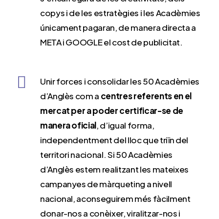
copys i de les estratègies i les Acadèmies
únicament pagaran, de manera directa a
META i GOOGLE el cost de publicitat.
Unir forces i consolidar les 50 Acadèmies
d’Anglès com a
centres referents en el
mercat per a poder certificar-se de
manera oficial
, d’igual forma,
independentment del lloc que triïn del
territori nacional. Si 50 Acadèmies
d’Anglès estem realitzant les mateixes
campanyes de màrqueting a nivell
nacional, aconseguirem més fàcilment
donar-nos a conèixer, viralitzar-nos i