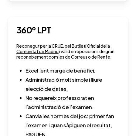
360º LPT
Reconegut per la
CRUE,
pel
Butlletí Oficial de la
Comunitat de Madrid
i vàlid en oposicions de gran
reconeixement com les de Correus o de Renfe.
Excel·lent marge de benefici.
Administració molt simple i lliure
elecció de dates.
No requereix professorat en
l’administració de l’examen.
Canvia les normes del joc: primer fan
l’examen i quan sàpiguen el resultat,
PAGUEN.