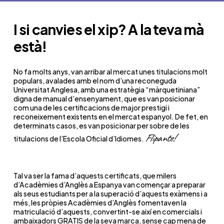
I si canvies el xip? A la teva mà
està!
No fa molts anys, van arribar al mercat unes titulacions molt
populars, avalades amb el nom d’una reconeguda
Universitat Anglesa, amb una estratègia “màrquetiniana”
digna de manual d’ensenyament, que es van posicionar
com una de les certificacions de major prestigi i
reconeixement existents en el mercat espanyol. De fet, en
determinats casos, es van posicionar per sobre de les
Flipante!
titulacions de l’Escola Oficial d’Idiomes.
Tal va ser la fama d’aquests certificats, que milers
d’Acadèmies d’Anglès a Espanya van començar a preparar
als seus estudiants per a la superació d’aquests exàmens i a
més, les pròpies Acadèmies d’Anglès fomentaven la
matriculació d’aquests, convertint-se així en comercials i
ambaixadors GRATIS de la seva marca, sense cap mena de