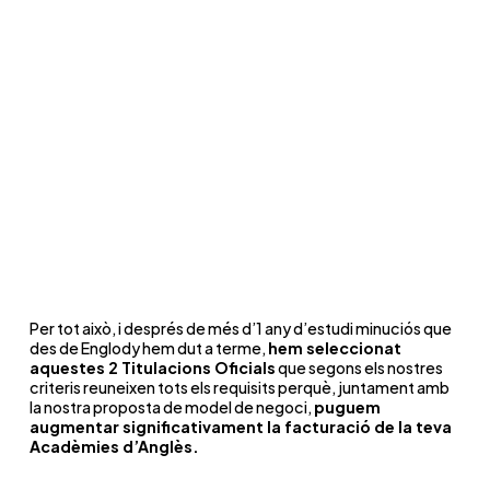
Capacitat de resposta de l’empresa
certificadora en cas de problemes.
Màrqueting i recursos de valor per a
comercialitzar el certificat.
Proposta de negoci per a l’Acadèmia
d’Anglès
Per tot això, i després de més d’1 any d’estudi minuciós que
des de Englody hem dut a terme,
hem seleccionat
aquestes 2 Titulacions Oficials
que segons els nostres
criteris reuneixen tots els requisits perquè, juntament amb
la nostra proposta de model de negoci,
puguem
augmentar significativament la facturació de la teva
Acadèmies d’Anglès.