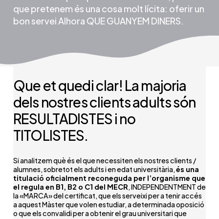
que pretenem és una cosa molt lícita: oferir un
bon servei Alhora QUE GUANYEM DINERS.
Que et quedi clar! La majoria
dels nostres clients adults són
RESULTADISTES i no
TITOLISTES.
Si analitzem què és el que necessiten els nostres clients /
alumnes, sobretot els adults i en edat universitària,
és una
titulació oficialment reconeguda per l’organisme que
el regula en B1, B2 o C1 del MECR
, INDEPENDENTMENT de
la «MARCA» del certificat, que els serveixi per a tenir accés
a aquest Màster que volen estudiar, a determinada oposició
o que els convalidi per a obtenir el grau universitari que