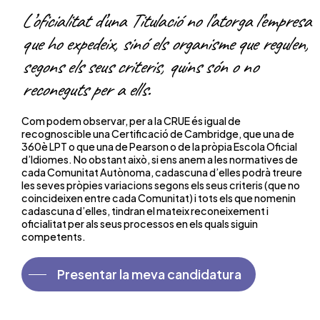
L’oficialitat d’una Titulació no l’atorga l’empresa
que ho expedeix, sinó els organisme que regulen,
segons els seus criteris, quins són o no
reconeguts per a ells.
Com podem observar, per a la CRUE és igual de
recognoscible una Certificació de Cambridge, que una de
360è LPT o que una de Pearson o de la pròpia Escola Oficial
d’Idiomes. No obstant això, si ens anem a les normatives de
cada Comunitat Autònoma, cadascuna d’elles podrà treure
les seves pròpies variacions segons els seus criteris (que no
coincideixen entre cada Comunitat) i tots els que nomenin
cadascuna d’elles, tindran el mateix reconeixement i
oficialitat per als seus processos en els quals siguin
competents.
Presentar la meva candidatura