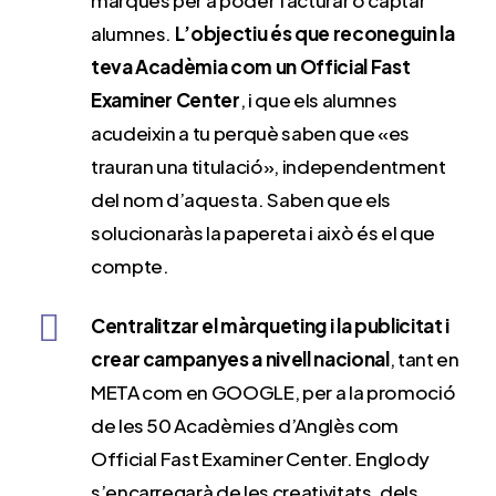
marques per a poder facturar o captar
alumnes.
L’objectiu és que reconeguin la
teva Acadèmia com un Official Fast
Examiner Center
, i que els alumnes
acudeixin a tu perquè saben que «es
trauran una titulació», independentment
del nom d’aquesta. Saben que els
solucionaràs la papereta i això és el que
compte.
Centralitzar el màrqueting i la publicitat i
crear campanyes a nivell nacional
, tant en
META com en GOOGLE, per a la promoció
de les 50 Acadèmies d’Anglès com
Official Fast Examiner Center. Englody
s’encarregarà de les creativitats, dels