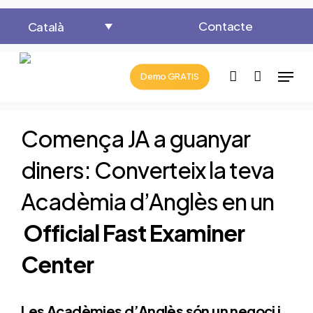
Skip
Contacte
Català
to
Close
Cart
Cart
main
Menu
content
account
Demo GRATIS
Comença JA a guanyar
diners: Converteix la teva
Acadèmia d’Anglès en un
Official Fast Examiner
Center
Les Acadèmies d’Anglès són un negoci i