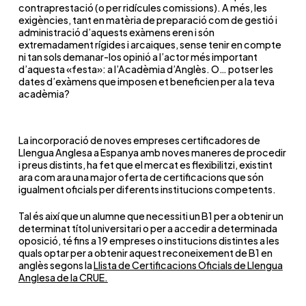
contraprestació (o per ridícules comissions). A més, les
exigències, tant en matèria de preparació com de gestió i
administració d’aquests exàmens eren i són
extremadament rígides i arcaiques, sense tenir en compte
ni tan sols demanar-los opinió a l’actor més important
d’aquesta «festa»: a l’Acadèmia d’Anglès. O… potser les
dates d’exàmens que imposen et beneficien per a la teva
acadèmia?
La incorporació de noves empreses certificadores de
Llengua Anglesa a Espanya amb noves maneres de procedir
i preus distints, ha fet que el mercat es flexibilitzi, existint
ara com ara una major oferta de certificacions que són
igualment oficials per diferents institucions competents.
Tal és així que un alumne que necessiti un B1 per a obtenir un
determinat títol universitari o per a accedir a determinada
oposició, té fins a 19 empreses o institucions distintes a les
quals optar per a obtenir aquest reconeixement de B1 en
anglès segons la
Llista de Certificacions Oficials de Llengua
Anglesa de la CRUE.