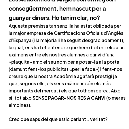
consegüentment, hem nascut per a
guanyar diners. Ho tenim clar, no?
Aquesta premissa tan senzilla ha estat oblidada per
la major empresa de Certificacions Oficials d’Anglès
d’Espanya (i la majoria li ha seguit desgraciadament),
la qual, ens ha fet entendre que hem d’oferir els seus
exàmens entre els nostres alumnes a canvi d’una
«plaquita» amb el seu nom per a posar-la a la porta
(damunt fent-los publicitat «per la face») i fent-nos
creure que la nostra Acadèmia agafarà prestigi ja
que, segons ells, els seus exàmens són els més
importants del mercat i els que tothom cerca. Això
si, tot això
SENSE PAGAR-NOS RES A CANVI
(o meres
almoines).
Crec que saps del que estic parlant… veritat?