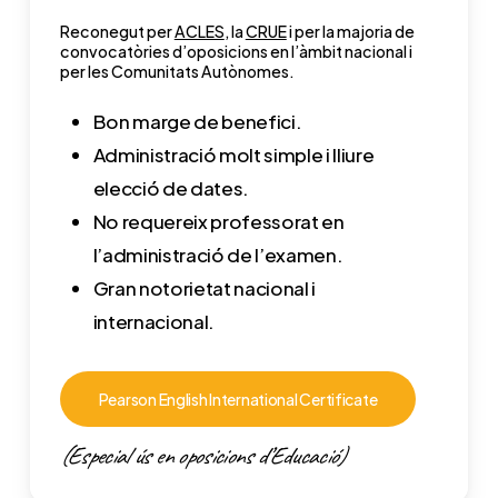
Reconegut per
ACLES
, la
CRUE
i per la majoria de
convocatòries d’oposicions en l’àmbit nacional i
per les Comunitats Autònomes.
Bon marge de benefici.
Administració molt simple i lliure
elecció de dates.
No requereix professorat en
l’administració de l’examen.
Gran notorietat nacional i
internacional.
Pearson English International Certificate
(Especial ús en oposicions d’Educació)