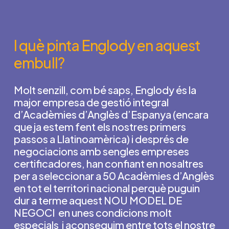
I què pinta Englody en aquest
embull?
Molt senzill, com bé saps, Englody és la
major empresa de gestió integral
d’Acadèmies d’Anglès d’Espanya (encara
que ja estem fent els nostres primers
passos a Llatinoamèrica) i després de
negociacions amb sengles empreses
certificadores, han confiant en nosaltres
per a seleccionar a 50 Acadèmies d’Anglès
en tot el territori nacional perquè puguin
dur a terme aquest NOU MODEL DE
NEGOCI
en unes condicions molt
especials
i aconseguim entre tots el nostre