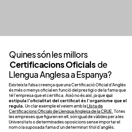
Quines són les millors
Certificacions Oficials
de
Llengua Anglesa a Espanya?
Existeix la falsa creença que una Certificació Oficial d’Anglès
és més o menys oficial en funció del prestigi o de la fama que
té l’empresa que el certifica. Això no és així, ja que
qui
estipula l’oficialitat del certificat és l’organisme que el
regula.
Un clar exemple el veiem amb la
Llista de
Certificacions Oficials de Llengua Anglesa de la CRUE.
Totes
les empreses que figuren en ell, són igual de vàlides per a les
Universitats o determinades oposicions sense importar el
nom o la suposada fama d’un determinat títol d’anglès.