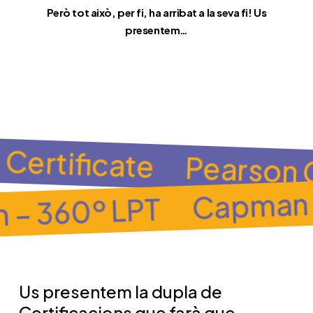
Però tot això, per fi, ha arribat a la seva fi! Us
presentem…
 Certificate
Pearson 
Capman –
– 360º LPT
Us presentem la dupla de
Certificacions que farà que