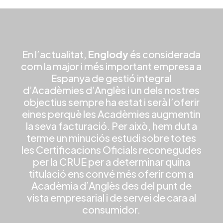
En l’actualitat,
Englody
és considerada
com la major i més important empresa a
Espanya de gestió integral
d’Acadèmies d’Anglès i un dels nostres
objectius sempre ha estat i serà l’oferir
eines perquè les Acadèmies augmentin
la seva facturació. Per això, hem dut a
terme un minuciós estudi sobre totes
les Certificacions Oficials reconegudes
per la CRUE per a determinar quina
titulació ens convé més oferir com a
Acadèmia d’Anglès des del punt de
vista empresarial i de servei de cara al
consumidor.