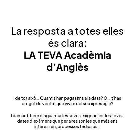
Qui posa les seves instal·lacions i el
seu personal per al dia de l’examen?
La resposta a totes elles
és clara:
LA TEVA Acadèmia
d’Anglès
I de tot això… Quant t’han pagat fins a la data? O… t’has
cregut de veritat que vivim del seu «prestigi»?
I damunt, hem d’aguantar les seves exigències, les seves
dates d’exàmens que per a res són les que més ens
interessen, processos tediosos…