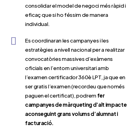
consolidar el model de negoci més ràpid i
eficaç que si ho féssim de manera
individual.
Es coordinaran les campanyes i les
estratègies a nivell nacional per a realitzar
convocatòries massives d’exàmens
oficials en l’entorn universitari amb
l’examen certificador 360è LPT, ja que en
ser gratis l’examen (recordeu que només
paguen el certificat), podrem
fer
campanyes de màrqueting d’alt impacte
aconseguint grans volums d’alumnat i
facturació.