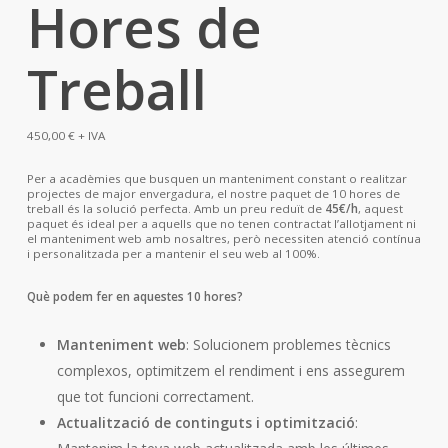
Hores de
Treball
450,00
€
+ IVA
Per a acadèmies que busquen un manteniment constant o realitzar
projectes de major envergadura, el nostre paquet de 10 hores de
treball és la solució perfecta. Amb un preu reduït de
45€/h
, aquest
paquet és ideal per a aquells que no tenen contractat l’allotjament ni
el manteniment web amb nosaltres, però necessiten atenció contínua
i personalitzada per a mantenir el seu web al 100%.
Què podem fer en aquestes 10 hores?
Manteniment web
: Solucionem problemes tècnics
complexos, optimitzem el rendiment i ens assegurem
que tot funcioni correctament.
Actualització de continguts i optimització
: