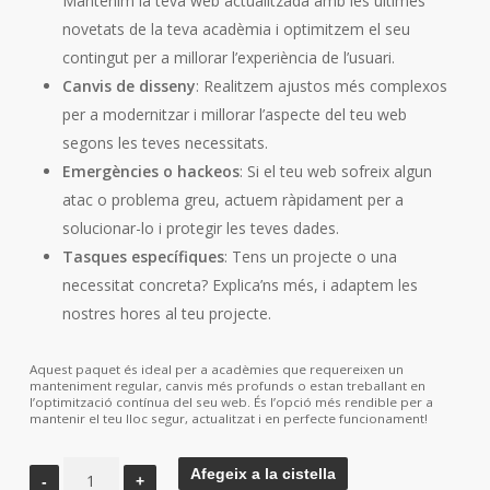
Mantenim la teva web actualitzada amb les últimes
novetats de la teva acadèmia i optimitzem el seu
contingut per a millorar l’experiència de l’usuari.
Canvis de disseny
: Realitzem ajustos més complexos
per a modernitzar i millorar l’aspecte del teu web
segons les teves necessitats.
Emergències o hackeos
: Si el teu web sofreix algun
atac o problema greu, actuem ràpidament per a
solucionar-lo i protegir les teves dades.
Tasques específiques
: Tens un projecte o una
necessitat concreta? Explica’ns més, i adaptem les
nostres hores al teu projecte.
Aquest paquet és ideal per a acadèmies que requereixen un
manteniment regular, canvis més profunds o estan treballant en
l’optimització contínua del seu web. És l’opció més rendible per a
mantenir el teu lloc segur, actualitzat i en perfecte funcionament!
quantitat
Afegeix a la cistella