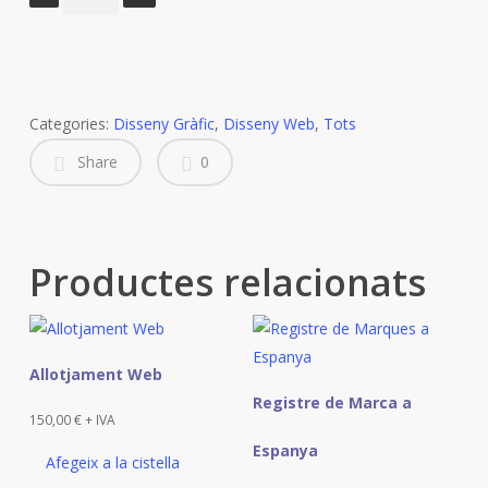
de
Paquet
de
10
Hores
Categories:
Disseny Gràfic
,
Disseny Web
,
Tots
de
Share
0
Treball
Productes relacionats
Allotjament Web
Registre de Marca a
150,00
€
+ IVA
Espanya
Afegeix a la cistella