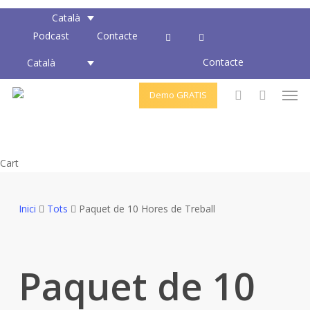
Skip
Català
to
Podcast
Contacte
main
Contacte
content
Català
Men
Demo GRATIS
account
Close
Cart
Cart
Inici
Tots
Paquet de 10 Hores de Treball
Paquet de 10