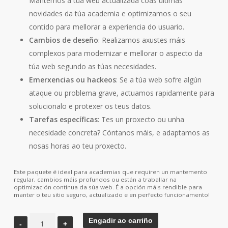
Mantemos a túa web actualizada coas últimas
novidades da túa academia e optimizamos o seu
contido para mellorar a experiencia do usuario.
Cambios de deseño
: Realizamos axustes máis
complexos para modernizar e mellorar o aspecto da
túa web segundo as túas necesidades.
Emerxencias ou hackeos
: Se a túa web sofre algún
ataque ou problema grave, actuamos rapidamente para
solucionalo e protexer os teus datos.
Tarefas específicas
: Tes un proxecto ou unha
necesidade concreta? Cóntanos máis, e adaptamos as
nosas horas ao teu proxecto.
Este paquete é ideal para academias que requiren un mantemento
regular, cambios máis profundos ou están a traballar na
optimización continua da súa web. É a opción máis rendible para
manter o teu sitio seguro, actualizado e en perfecto funcionamento!
Paquete
Engadir ao carriño