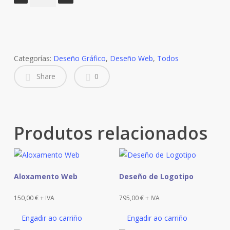
de
10
Horas
de
Traballo
Categorías:
Deseño Gráfico
,
Deseño Web
,
Todos
cantidade
Share
0
Produtos relacionados
Aloxamento Web
Deseño de Logotipo
150,00
€
+ IVA
795,00
€
+ IVA
Engadir ao carriño
Engadir ao carriño