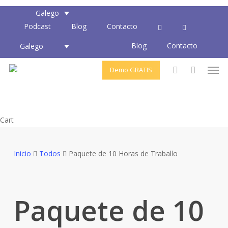
Skip
Galego
to
Podcast
Blog
Contacto
main
Blog
Contacto
content
Galego
Men
Demo GRATIS
account
Close
Cart
Cart
Inicio
Todos
Paquete de 10 Horas de Traballo
Paquete de 10