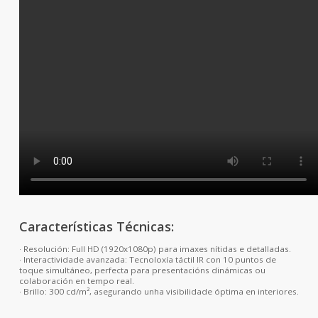
Características Técnicas:
· Resolución: Full HD (1920x1080p) para imaxes nítidas e detalladas.
· Interactividade avanzada: Tecnoloxía táctil IR con 10 puntos de
toque simultáneo, perfecta para presentacións dinámicas ou
colaboración en tempo real.
· Brillo: 300 cd/m², asegurando unha visibilidade óptima en interiores.