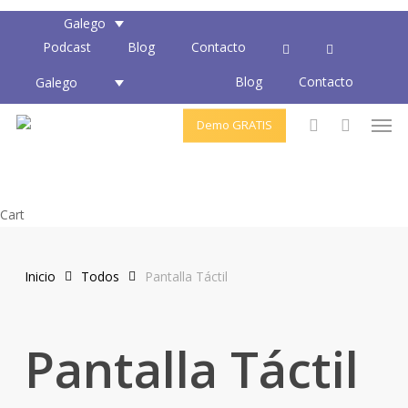
Skip
Galego
to
Podcast
Blog
Contacto
main
Blog
Contacto
content
Galego
Men
Demo GRATIS
account
Close
Cart
Cart
Inicio
Todos
Pantalla Táctil
Pantalla Táctil