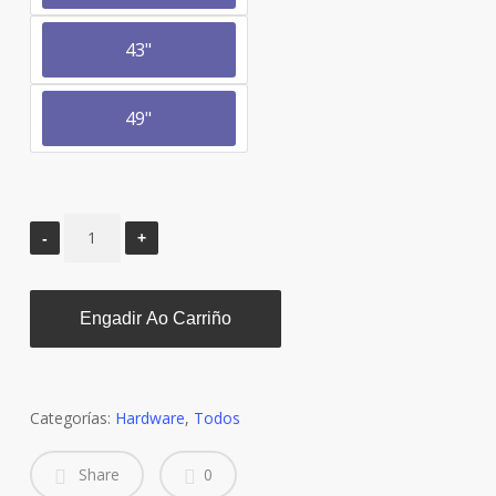
43"
49"
Engadir Ao Carriño
Categorías:
Hardware
,
Todos
Share
0