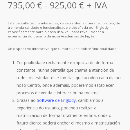
Rango
735,00
€
-
925,00
€
+ IVA
de
prezos:
Esta pantalla táctil e interactiva, co seu sistema operativo propio, de
desde
tremenda calidade e funcionalidade e deseñada por Englody
especificamente para o noso uso, veu para revolucionar a
735,00 €
experiencia do usuario da nosa Academias de Inglés.
ata
Un dispositivo interactivo que cumpre unha dobre funcionalidade:
925,00 €
Ter publicidade rechamante e impactante de forma
constante, nunha pantalla que chama a atención de
todos os estudantes e familias que acoden cada día ao
noso Centro, onde ademais, poderemos establecer
procesos de venda e interacción na mesma.
Grazas ao
Software de Englody
, cambiamos a
experiencia do usuario, podendo realizar a
matriculación de forma totalmente en liña, onde o
futuro cliente poderá encher el mesmo a matriculación