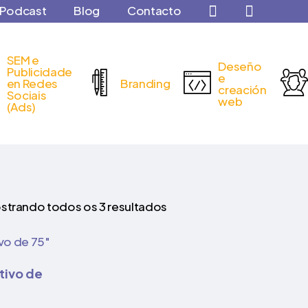
Podcast
Blog
Contacto
SEM e
Deseño
Publicidade
e
en Redes
Branding
creación
Sociais
web
(Ads)
strando todos os 3 resultados
ctivo de