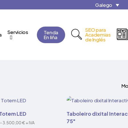
Close
Cart
Galego
Cart
SEO para
Servicios
Tenda
a
Academias
En liña
de Inglés
Mo
eleccionar opcións
Ler máis
 Totem LED
Taboleiro dixital Intera
75″
Rango
-
3.500,00
€
+ IVA
de