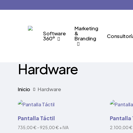
Skip
to
main
Marketing
content
Software
&
Consultorí
360º
Branding
Hardware
Inicio
Hardware
Este
Este
Seleccionar opcións
S
Pantalla Táctil
Pantalla
produto
produto
Rango
735,00
€
-
925,00
€
+ IVA
2.100,00
€
ten
ten
de