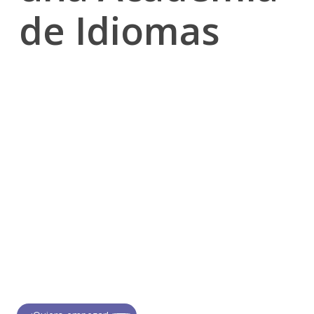
de Idiomas
01
Atracción de
público
El objetivo es dar a conocer la academia y
captar la atención de
personas interesadas
en aprender inglés. En esta etapa se genera
visibilidad mediante contenido, publicidad, redes sociales o
recomendaciones.
Ejemplos: anuncios en Google e Instagram, publicaciones educativas,
vídeos, blog y eventos gratuitos.