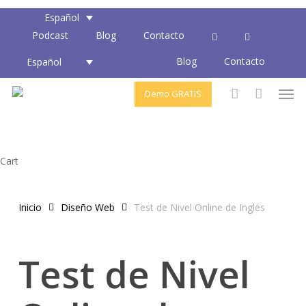
Skip
Español
to
Podcast
Blog
Contacto
main
Blog
Contacto
content
Español
Men
Demo GRATIS
account
Close
Cart
Cart
Inicio
Diseño Web
Test de Nivel Online de Inglés
Test de Nivel