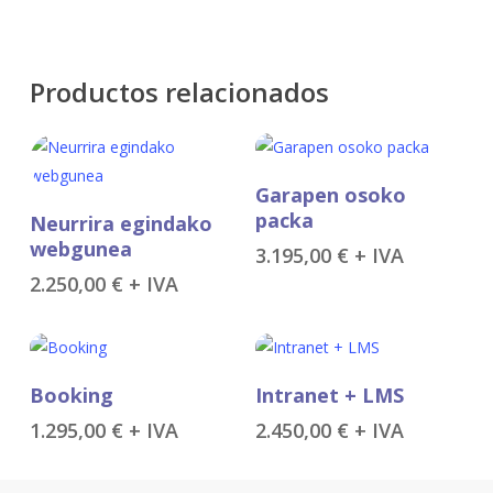
Productos relacionados
Añadir Al Carrito
Garapen osoko
Añadir Al Carrito
packa
Neurrira egindako
webgunea
3.195,00
€
+ IVA
2.250,00
€
+ IVA
Añadir Al Carrito
Añadir Al Carrito
Booking
Intranet + LMS
1.295,00
€
+ IVA
2.450,00
€
+ IVA