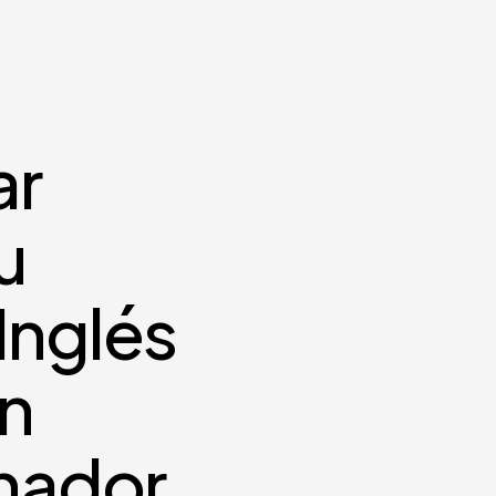
ar
u
Inglés
en
nador