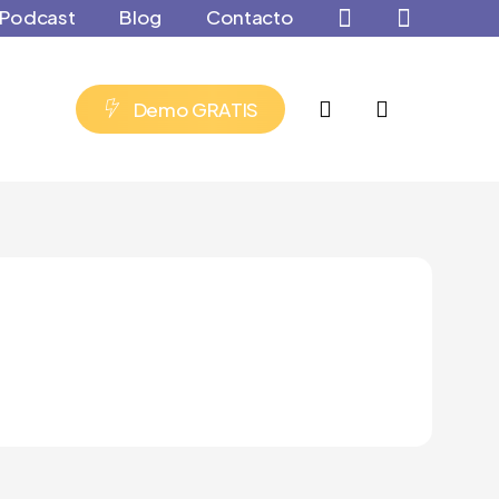
Podcast
Blog
Contacto
account
D
e
m
o
G
R
A
T
I
S