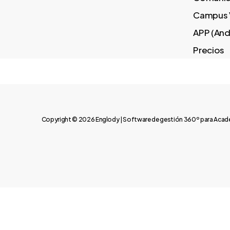
Campus V
APP (And
Precios
Copyright © 2026 Englody | Software de gestión 360º para Acade