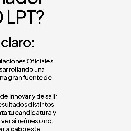
0 LPT?
claro:
laciones Oficiales
sarrollando una
na gran fuente de
e innovar y de salir
esultados distintos
nta tu candidatura y
er si reúnes o no,
ar a cabo este