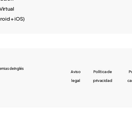
irtual
roid + iOS)
mias de Inglés
Aviso
Política de
P
legal
privacidad
ca