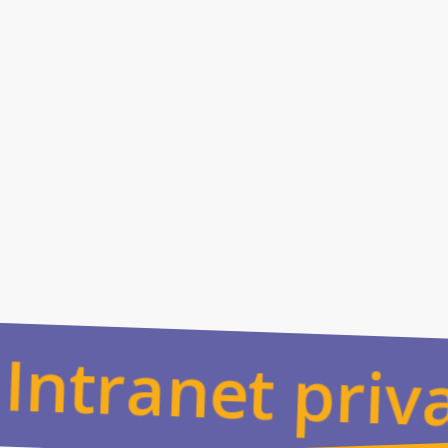
Nuestra intranet privada para academias de inglés se ada
Para academias físicas:
Mejora la experiencia de tus est
materiales, calendarios, foros privados y noticias del cen
alumnos conectados con tu academia.
Para academias online:
Monetiza tu contenido educativo
mensuales o membresías exclusivas. Proporciona un espa
cursos privados, descargar materiales y disfrutar de un e
¡
E
m
p
e
c
e
m
o
s
a
Intranet pri