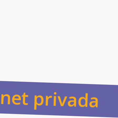
accedan a materiales
exclusivos, interactuar en
foros, acceder a cursos y
mantenerse al día con
todo lo que ocurre en tu
Academia”
anet privada