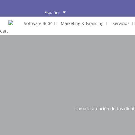
Skip
to
Español
main
Software 360º
Marketing & Branding
Servicios
content
Close
Cart
Cart
Llama la atención de tus clien