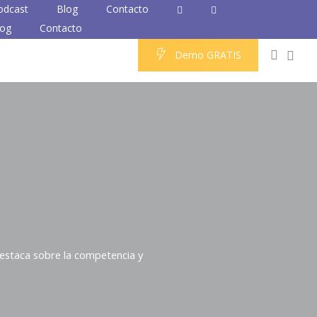
odcast
Blog
Contacto
log
Contacto
0
accou
D
e
m
o
G
R
A
T
I
S
destaca sobre la competencia y