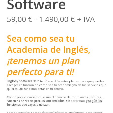
Software
Rango
59,00
€
-
1.490,00
€
+ IVA
de
precios:
Sea como sea tu
desde
Academia de Inglés
,
59,00 €
hasta
¡tenemos un plan
1.490,00 €
perfecto para ti!
Englody Software 360º
te ofrece diferentes planes para que puedas
escoger en función de cómo sea tu academia y/o de los servicios que
quieres utilizar e implantar en tu centro.
Olvida precios variables según el número de estudiantes, facturas…
Nuestros packs de
precios son cerrados, sin sorpresas y
según las
funciones
que vayas a utilizar
.
Somos
usuarios
, somos
desarrolladores
y
vendedores
pero sobre