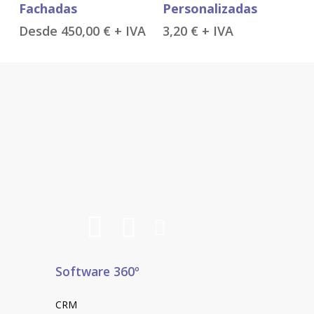
Fachadas
Personalizadas
tiene
Desde
450,00
€
+ IVA
3,20
€
+ IVA
múltiples
variantes.
Las
opciones
se
pueden
elegir
en
la
página
de
producto
Software 360º
CRM