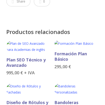
Share
0
Productos relacionados
Añadir Al Carrito
Formación Plan
Añadir Al Carrito
Básico
Plan SEO Técnico y
Avanzado
295,00
€
995,00
€
+ IVA
Este
Leer Más
Seleccionar Opciones
Diseño de Rótulos y
Bandoleras
producto