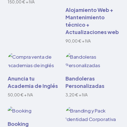
150,00
€
+ IVA
Añadir al carrito
Alojamiento Web +
Mantenimiento
técnico +
Actualizaciones web
90,00
€
+ IVA
Este
Seleccionar
Añadir al carrito
Anuncia tu
Bandoleras
producto
opciones
Academia de Inglés
Personalizadas
tiene
50,00
€
+ IVA
3,20
€
+ IVA
múltiples
variantes.
Las
Añadir al carrito
Booking
opciones