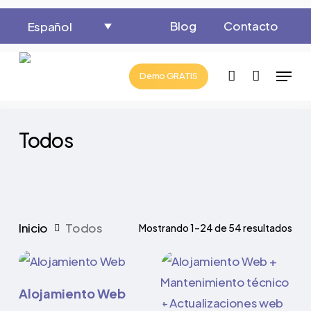
Close
Cart
Skip
Cart
Blog
Contacto
Español
to
main
Menu
content
account
Demo GRATIS
Todos
Inicio
Todos
Mostrando 1–24 de 54 resultados
Añadir al carrito
Alojamiento Web