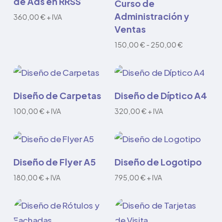
de Ads en RRSS
Curso de
producto
opciones
Administración y
360,00
€
+ IVA
tiene
Ventas
múltiples
Rango
150,00
€
-
250,00
€
variantes.
de
precios:
Las
desde
150,00 €
opciones
hasta
Añadir al carrito
Añadir al carrito
Diseño de Carpetas
Diseño de Díptico A4
se
250,00 €
100,00
€
+ IVA
320,00
€
+ IVA
pueden
elegir
en
Añadir al carrito
Añadir al carrito
la
Diseño de Flyer A5
Diseño de Logotipo
página
180,00
€
+ IVA
795,00
€
+ IVA
de
producto