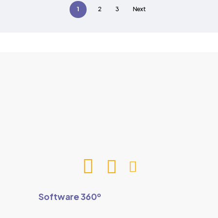
1
2
3
Next
Software 360º