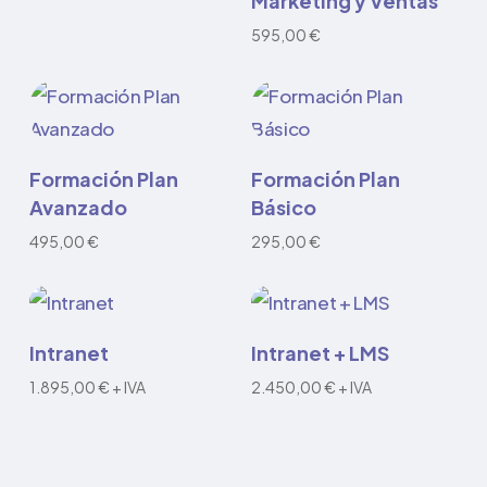
Marketing y Ventas
precios:
múltiples
desde
595,00
€
variantes.
59,00 €
hasta
Las
1.490,00 €
opciones
se
Añadir al carrito
Añadir al carrito
Formación Plan
Formación Plan
pueden
Avanzado
Básico
elegir
495,00
€
295,00
€
en
la
página
Añadir al carrito
Añadir al carrito
de
Intranet
Intranet + LMS
producto
1.895,00
€
+ IVA
2.450,00
€
+ IVA