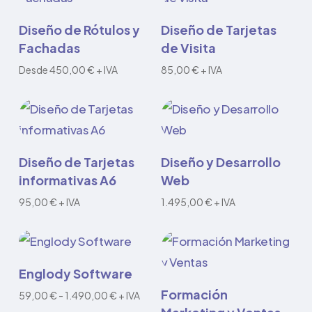
Leer más
Añadir al carrito
Diseño de Rótulos y
Diseño de Tarjetas
Fachadas
de Visita
Desde
450,00
€
+ IVA
85,00
€
+ IVA
Añadir al carrito
Añadir al carrito
Diseño de Tarjetas
Diseño y Desarrollo
informativas A6
Web
95,00
€
+ IVA
1.495,00
€
+ IVA
Este
Seleccionar
Englody Software
producto
opciones
Añadir al carrito
Formación
Rango
59,00
€
-
1.490,00
€
+ IVA
tiene
de