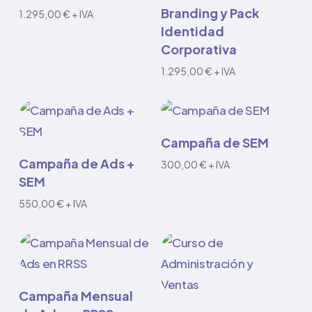
Añadir al carrito
Branding y Pack
se
1.295,00
€
+ IVA
Identidad
pueden
Corporativa
elegir
1.295,00
€
+ IVA
en
la
página
Añadir al carrito
de
Campaña de SEM
Añadir al carrito
producto
Campaña de Ads +
300,00
€
+ IVA
SEM
550,00
€
+ IVA
Añadir al carrito
Campaña Mensual
Este
Seleccionar