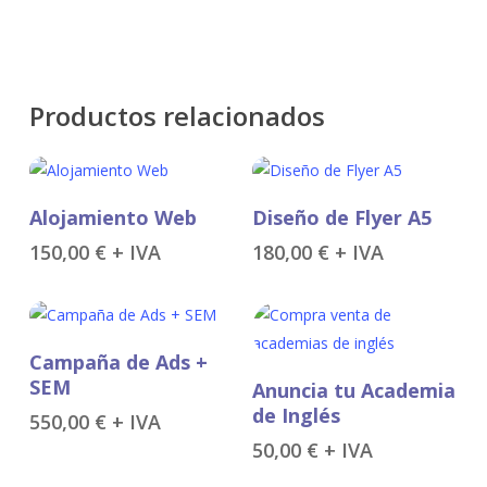
Productos relacionados
Añadir Al Carrito
Añadir Al Carrito
Alojamiento Web
Diseño de Flyer A5
150,00
€
+ IVA
180,00
€
+ IVA
Añadir Al Carrito
Campaña de Ads +
Añadir Al Carrito
SEM
Anuncia tu Academia
de Inglés
550,00
€
+ IVA
50,00
€
+ IVA