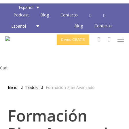
Skip
Español
to
Podcast
Blog
Contacto
main
Blog
Contacto
content
Español
Men
Demo GRATIS
account
Close
Cart
Cart
Inicio
Todos
Formación Plan Avanzado
Formación