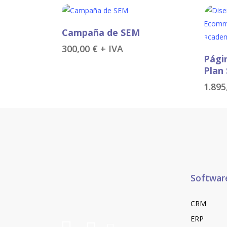
Añadir Al Carrito
Campaña de SEM
300,00
€
+ IVA
Pági
Plan
1.89
Softwar
CRM
ERP