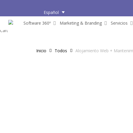
Skip
to
Español
main
Software 360º
Marketing & Branding
Servicios
content
Close
Cart
Cart
Inicio
Todos
Alojamiento Web + Mantenimi