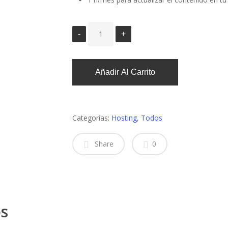
Añadir Al Carrito
Categorías:
Hosting
,
Todos
Share
0
os