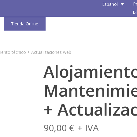
P
Español
B
Tienda Online
ento técnico + Actualizaciones web
Alojamient
Mantenimie
+ Actualiza
90,00
€
+ IVA