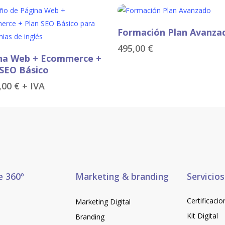
Añadir Al Carrito
Formación Plan Avanza
495,00
€
Añadir Al Carrito
na Web + Ecommerce +
 SEO Básico
5,00
€
+ IVA
e 360º
Marketing & branding
Servicios
Certificacio
Marketing Digital
Kit Digital
Branding