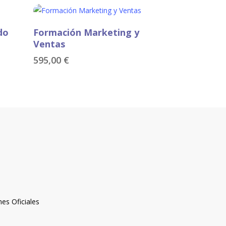
Añadir Al Carrito
do
Formación Marketing y
Ventas
595,00
€
nes Oficiales