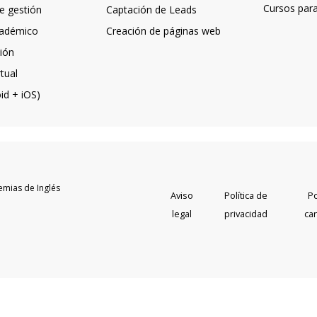
Cursos par
e gestión
Captación de Leads
adémico
Creación de páginas web
ión
tual
id + iOS)
emias de Inglés
Aviso
Política de
Po
legal
privacidad
ca