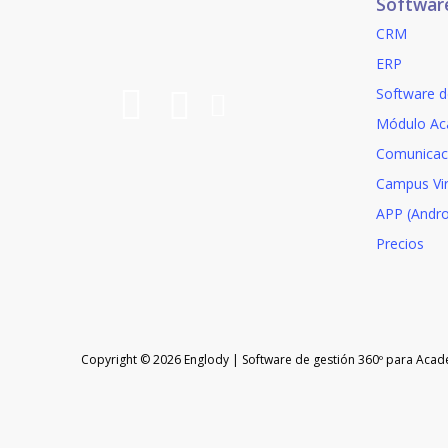
Softwar
página
CRM
de
producto
ERP
Software d
Módulo Ac
Comunicac
Campus Vir
APP (Andro
Precios
Copyright © 2026 Englody | Software de gestión 360º para Acad