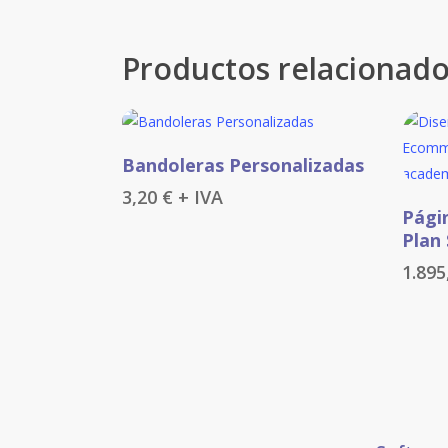
Productos relacionad
Este
Seleccionar Opciones
Bandoleras Personalizadas
producto
3,20
€
+ IVA
tiene
Pági
múltiples
Plan
variantes.
1.89
Las
opciones
se
pueden
elegir
en
la