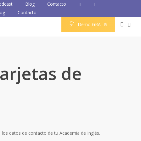
odcast
Blog
Contacto
log
Contacto
0
accou
D
e
m
o
G
R
A
T
I
S
arjetas de
on los datos de contacto de tu Academia de Inglés,