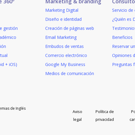
e 360º
Marketing & branding
Consulto
Marketing Digital
Servicio de
Diseño e identidad
¿Quién es D
e gestión
Creación de páginas web
Testimonio
adémico
Email Marketing
Beneficios
ión
Embudos de ventas
Reservar un
tual
Comercio electrónico
Opiniones 
id + iOS)
Google My Business
Preguntas 
Medios de comunicación
emias de Inglés
Aviso
Política de
Po
legal
privacidad
ca