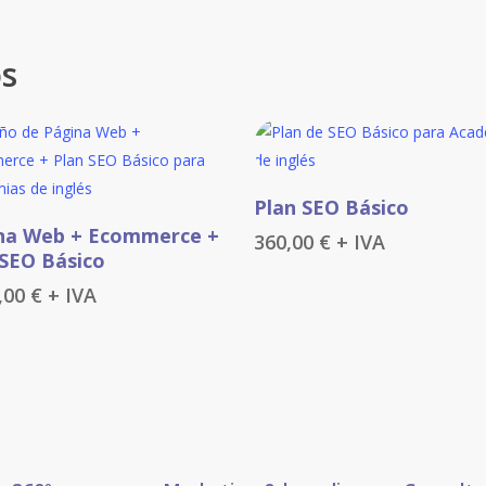
os
Añadir Al Carrito
Plan SEO Básico
Añadir Al Carrito
na Web + Ecommerce +
360,00
€
+ IVA
 SEO Básico
5,00
€
+ IVA