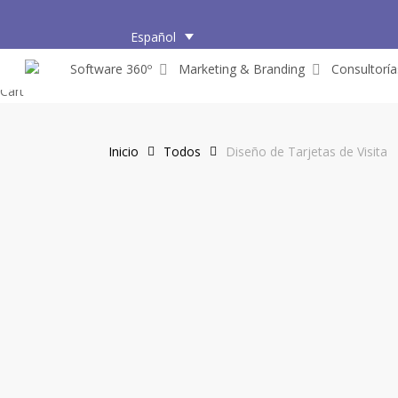
Skip
to
Español
main
Software 360º
Marketing & Branding
Consultoría
content
Close
Cart
Cart
Inicio
Todos
Diseño de Tarjetas de Visita