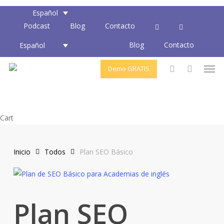
Skip
Español
to
Podcast
Blog
Contacto
main
Blog
Contacto
content
Español
Men
Demo GRATIS
account
Close
Cart
Cart
Inicio
Todos
Plan SEO Básico
Plan SEO