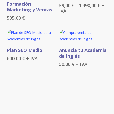
Añadir Al Carrito
Formación
Rang
59,00
€
-
1.490,00
€
+
tiene
Marketing y Ventas
de
IVA
múltiples
precio
595,00
€
variantes.
desde
Las
59,00 
opciones
hasta
1.490,
se
pueden
Añadir Al Carrito
Añadir Al Carrito
Plan SEO Medio
Anuncia tu Academia
elegir
de Inglés
600,00
€
+ IVA
en
50,00
€
+ IVA
la
página
de
producto