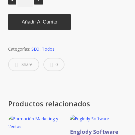
Añadir Al Carrito
Categorías:
SEO
,
Todos
Share
0
Productos relacionados
Este
Seleccionar Opciones
Englody Software
producto