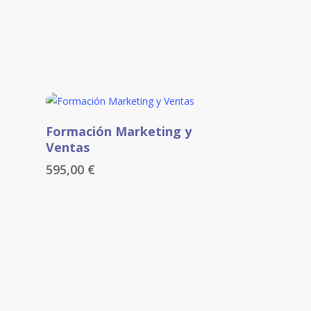
Añadir Al Carrito
Formación Marketing y
Ventas
595,00
€