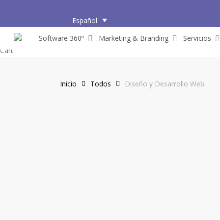
Skip
to
Español
main
Software 360º
Marketing & Branding
Servicios
content
Close
Cart
Cart
Inicio
Todos
Diseño y Desarrollo Web