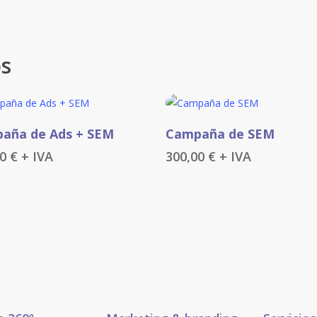
os
Añadir Al Carrito
Añadir Al Carrito
aña de Ads + SEM
Campaña de SEM
00
€
+ IVA
300,00
€
+ IVA