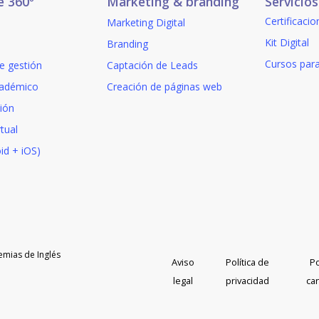
e 360º
Marketing & branding
Servicios
Certificacio
Marketing Digital
Kit Digital
Branding
Cursos par
e gestión
Captación de Leads
adémico
Creación de páginas web
ión
tual
id + iOS)
emias de Inglés
Aviso
Política de
Po
legal
privacidad
ca