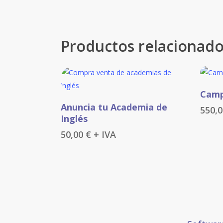
Productos relacionad
Camp
Añadir Al Carrito
Anuncia tu Academia de
550,
Inglés
50,00
€
+ IVA