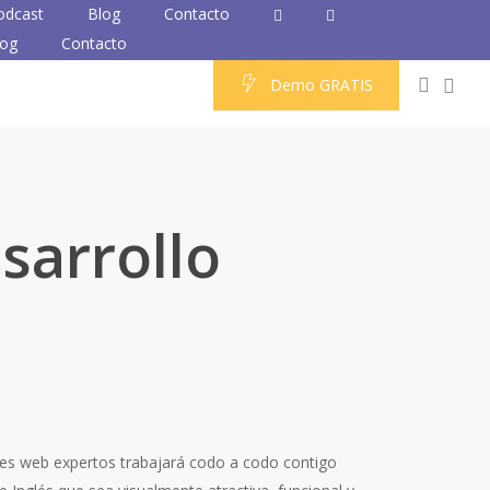
odcast
Blog
Contacto
log
Contacto
0
accou
D
e
m
o
G
R
A
T
I
S
sarrollo
res web expertos trabajará codo a codo contigo