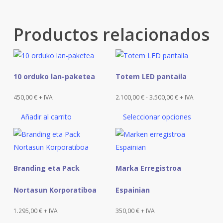
Productos relacionados
Este
10 orduko lan-paketea
Totem LED pantaila
producto
tiene
Rango
450,00
€
+ IVA
2.100,00
€
-
3.500,00
€
+ IVA
múltiples
de
Añadir al carrito
Seleccionar opciones
variantes.
precios:
Las
desde
opciones
2.100,00 €
se
hasta
Branding eta Pack
Marka Erregistroa
pueden
3.500,00 €
elegir
Nortasun Korporatiboa
Espainian
en
la
1.295,00
€
+ IVA
350,00
€
+ IVA