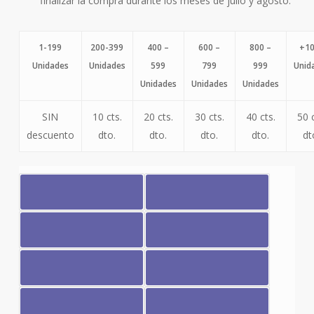
finalizar la compra durante los meses de julio y agosto.
1-199
200-399
400 –
600 –
800 –
+1
Unidades
Unidades
599
799
999
Unid
Unidades
Unidades
Unidades
SIN
10 cts.
20 cts.
30 cts.
40 cts.
50 c
descuento
dto.
dto.
dto.
dto.
dt