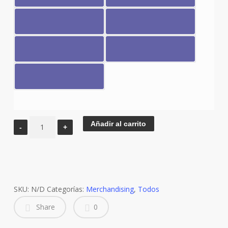
Mochila
Añadir al carrito
D609
cantidad
SKU:
N/D
Categorías:
Merchandising
,
Todos
Share
0