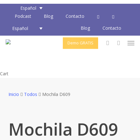
Skip
Español
to
Podcast
Blog
Contacto
main
Blog
Contacto
content
Español
Men
Demo GRATIS
account
Close
Cart
Cart
Inicio
Todos
Mochila D609
Mochila D609