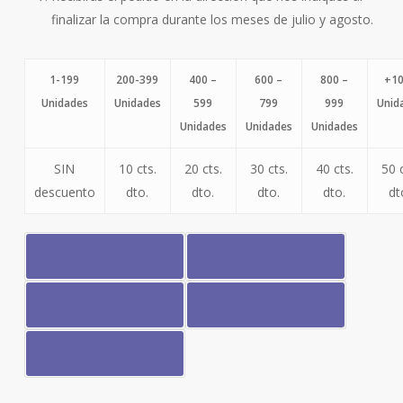
finalizar la compra durante los meses de julio y agosto.
1-199
200-399
400 –
600 –
800 –
+1
Unidades
Unidades
599
799
999
Unid
Unidades
Unidades
Unidades
SIN
10 cts.
20 cts.
30 cts.
40 cts.
50 c
descuento
dto.
dto.
dto.
dto.
dt