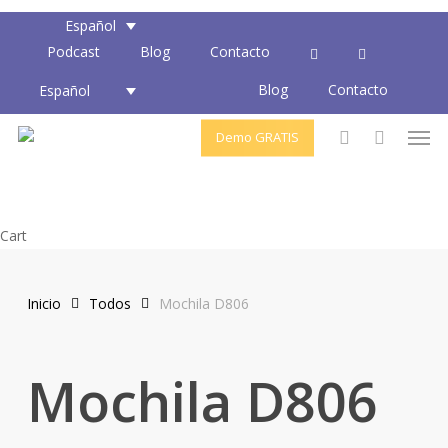
Skip
Español
to
Podcast
Blog
Contacto
main
Blog
Contacto
content
Español
Men
Demo GRATIS
account
Close
Cart
Cart
Inicio
Todos
Mochila D806
Mochila D806