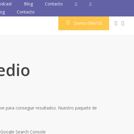
odcast
Blog
Contacto
log
Contacto
0
accou
D
e
m
o
G
R
A
T
I
S
edio
ve para conseguir resultados. Nuestro paquete de
n Google Search Console