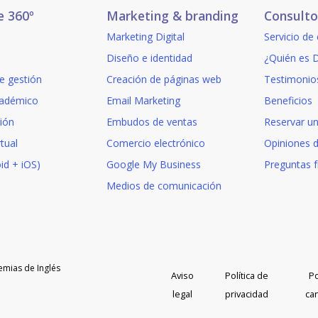
e 360º
Marketing & branding
Consulto
Marketing Digital
Servicio de
to
Diseño e identidad
¿Quién es D
e gestión
Creación de páginas web
Testimonio
adémico
Email Marketing
Beneficios
ión
Embudos de ventas
Reservar un
tual
Comercio electrónico
Opiniones 
id + iOS)
Google My Business
Preguntas 
Medios de comunicación
emias de Inglés
Aviso
Política de
Po
legal
privacidad
ca