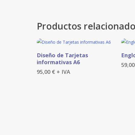
Productos relacionad
Este
Añadir Al Carrito
Diseño de Tarjetas
Engl
produc
informativas A6
59,0
tiene
95,00
€
+ IVA
múltipl
variant
Las
opcion
se
puede
elegir
en