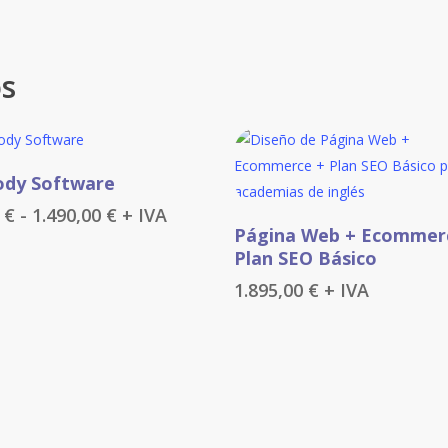
os
Seleccionar Opciones
ody Software
to
Rango
0
€
-
1.490,00
€
+ IVA
Añadir Al Carrito
Página Web + Ecommer
de
es
precios:
Plan SEO Básico
es.
desde
1.895,00
€
+ IVA
59,00 €
es
hasta
1.490,00 €
n