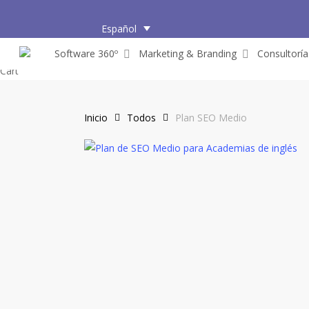
Skip
to
Español
main
Software 360º
Marketing & Branding
Consultoría
content
Close
Cart
Cart
Inicio
Todos
Plan SEO Medio