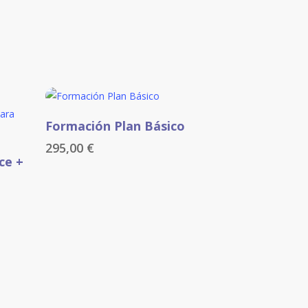
Añadir Al Carrito
Formación Plan Básico
295,00
€
ce +