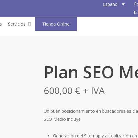
P
Español
B
s
Servicios
Tienda Online
Plan SEO M
600,00
€
+ IVA
Un buen posicionamiento en buscadores es cla
SEO Medio incluye:
Generación del Sitemap y actualización e