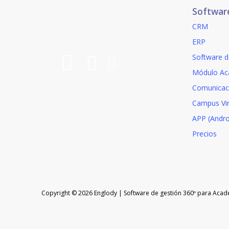
la
Softwar
página
CRM
de
produc
ERP
Software d
Módulo Ac
Comunicac
Campus Vir
APP (Andro
Precios
Copyright © 2026 Englody | Software de gestión 360º para Acad