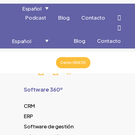
Close
Cart
Skip
Español
Cart
to
Podcast
Blog
Contacto
main
content
Blog
Contacto
Español
Menu
account
Demo GRATIS
Software 360º
CRM
ERP
Software de gestión