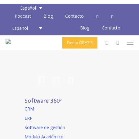
Skip
Close
Cart
Español
to
Cart
Podcast
Blog
Contacto
main
Blog
Contacto
content
Español
Men
Demo GRATIS
account
Software 360º
CRM
ERP
Software de gestión
Módulo Académico