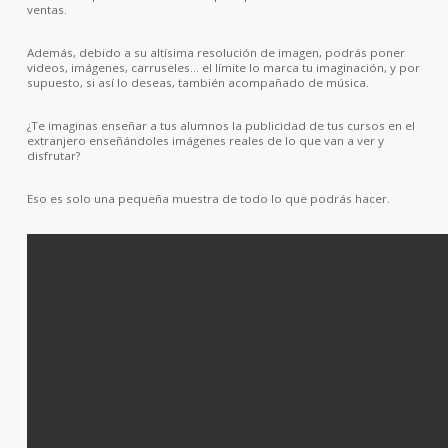
ventas.
Además, debido a su altísima resolución de imagen, podrás poner
videos, imágenes, carruseles… el límite lo marca tu imaginación, y por
supuesto, si así lo deseas, también acompañado de música.
¿Te imaginas enseñar a tus alumnos la publicidad de tus cursos en el
extranjero enseñándoles imágenes reales de lo que van a ver y
disfrutar?
Eso es solo una pequeña muestra de todo lo que podrás hacer.