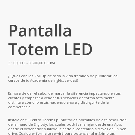
Pantalla
Totem LED
Rango
2.100,00
€
-
3.500,00
€
+ IVA
de
precios:
¿Sigues con los Roll Up de toda la vida tratando de publicitar los
desde
cursos de tu Academia de Inglés, verdad?
2.100,00 €
hasta
3.500,00 €
Es hora de dar el salto, de marcar la diferencia impactando en tus
clientes y empezar a vender tus servicios de forma totalmente
distinta a cómo lo estás haciendo ahora y distinguirte de la
competencia.
Instala en tu Centro Totems publicitarios portátiles de alta resolución
de la mano de Englody, los cuales podrás manejar desde una App,
desde el ordenador o introduciendo el contenido a través de un pen
drive. Cualquier forma te servirá para potenciar al máximo tus