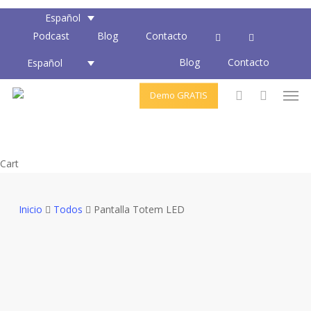
Skip
Español
to
Podcast
Blog
Contacto
main
Blog
Contacto
content
Español
Men
Demo GRATIS
account
Close
Cart
Cart
Inicio
Todos
Pantalla Totem LED