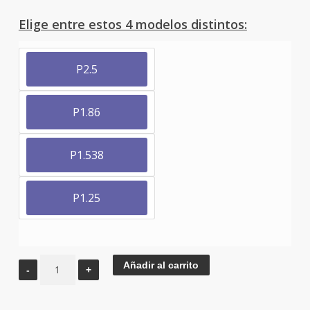
Elige entre estos 4 modelos distintos:
P2.5
P1.86
P1.538
P1.25
Pantalla
Añadir al carrito
Totem
LED